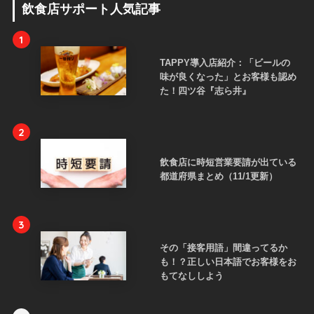
飲食店サポート人気記事
1
TAPPY導入店紹介：「ビールの
味が良くなった」とお客様も認め
た！四ツ谷『志ら井』
2
飲食店に時短営業要請が出ている
都道府県まとめ（11/1更新）
3
その「接客用語」間違ってるか
も！？正しい日本語でお客様をお
もてなししよう