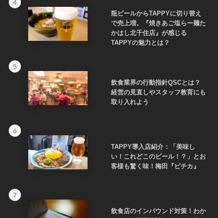
4
瓶ビールからTAPPYに切り替え
で売上増。『焼きあご塩らー麺た
かはし北千住店』が感じる
TAPPYの魅力とは？
5
飲食業界の行動指針QSCとは？
経営の見直しやスタッフ教育にも
取り入れよう
6
TAPPY導入店紹介：「美味し
い！これどこのビール！？」とお
客様も驚く味！梅田『ピチカ』
7
飲食店のインバウンド対策！わか