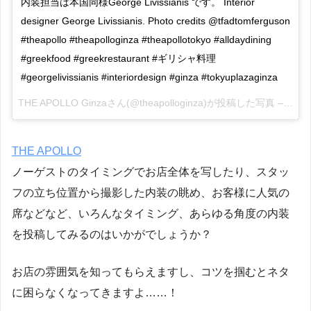
内装担当は本国同様George Livissianis です。 Interior
designer George Livissianis. Photo credits @tfadtomferguson
#theapollo #theapolloginza #theapollotokyo #alldaydining
#greekfood #greekrestaurant #ギリシャ料理
#georgelivissianis #interiordesign #ginza #tokyuplazaginza
THE APOLLO Ginzaさん(@theapolloginza)が投稿した写真 –
2016
THE APOLLO
ノーゲストのタイミングでお店全体を写したり、スタッ
フの立ち位置から撮影した内装の眺め、お客様に人気の
席などなど、いろんなタイミング、あらゆる角度の内装
を投稿してみるのはいかがでしょうか？
お店の雰囲気を知ってもらえますし、コツを掴むとネタ
に困らなくなってきますよ……！