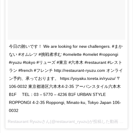
今日の賄いです！ We are looking for new challengers. #まか
ない #オムレツ #挑戦者求む #omelette #omelet #roppongi
#ryuzu #tokyo #リューズ #東京 #六本木 #restaurant #レスト
ラン #french #フレンチ http://restaurant-ryuzu.com オンライ
ン予約、承っております。 https://yoyaku.toreta.in/ryuzu/ 〒
106-0032 東京都港区六本木4-2-35 アーバンスタイル六本木
B1F TEL：03 – 5770 – 4236 B1F URBAN STYLE
ROPPONGI 4-2-35 Roppongi, Minato-ku, Tokyo Japan 106-
0032
Restaurant Ryuzuさん(@restaurant_ryuzu)が投稿した動画 –
2016