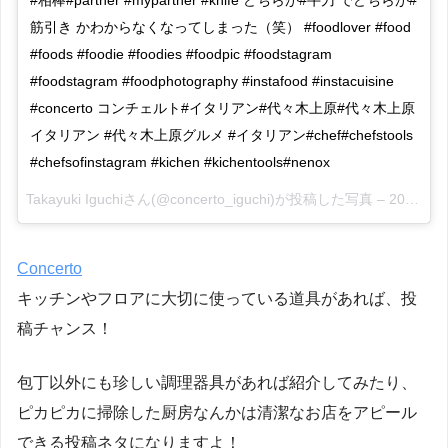
#相棒#partner #mypartner #knife どちらが#牛刀 でどちらが#
筋引き かわからなくなってしまった（笑） #foodlover #food
#foods #foodie #foodies #foodpic #foodstagram
#foodstagram #foodphotography #instafood #instacuisine
#concerto コンチェルト#イタリアン#代々木上原#代々木上原
イタリアン #代々木上原グルメ #イタリアン#chef#chefstools
#chefsofinstagram #kichen #kichentools#nenox
Takayuki Iguchiさん(@concerto_iguchi)が投稿した写真 –
2016 3月 26 8:32午前 PDT
Concerto
キッチンやフロアに大切に使っている道具があれば、投
稿チャンス！
包丁以外にも珍しい調理器具があれば紹介してみたり、
ピカピカに掃除した厨房なんかは清潔なお店をアピール
できる投稿ネタになりますよ！