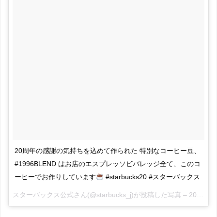
20周年の感謝の気持ちを込めて作られた 特別なコーヒー豆、
#1996BLEND はお店のエスプレッソビバレッジ全て、このコ
ーヒーでお作りしています
#starbucks20 #スターバックス
スターバックス公式さん(@starbucks_j)が投稿した写真 –
2016 9月 2 5:37午後 PDT