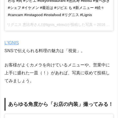
わる #肉 #ジビエ #tokyorestaurant #恵比寿 #ebisu #食べ歩き
#シェフ #イケメン #最近は #ジビエ も #新メニュー #続々
#cancam #instagood #instafood #リグニス #Lignis
リグニス 恵比寿さん(@lignis_ebisu)が投稿した写真 –
2016 10月 10 7:19午前 PDT
L’IGNIS
SNSで伝えられる料理の魅力は「視覚」。
お客様がよくカメラを向けているメニューや、営業中に
上手に盛れた一皿（！）があれば、写真に収めて投稿し
てみましょう。
あらゆる角度から「お店の内装」撮ってみる！