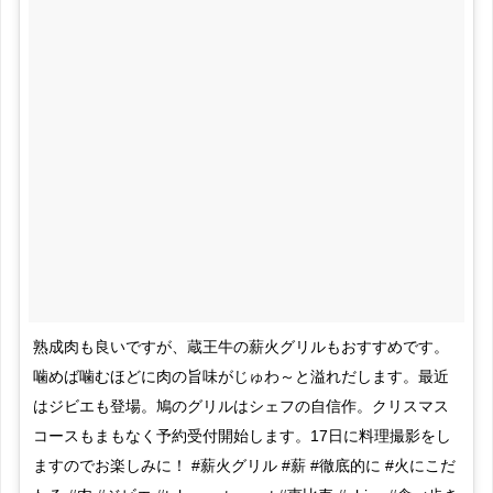
熟成肉も良いですが、蔵王牛の薪火グリルもおすすめです。
噛めば噛むほどに肉の旨味がじゅわ～と溢れだします。最近
はジビエも登場。鳩のグリルはシェフの自信作。クリスマス
コースもまもなく予約受付開始します。17日に料理撮影をし
ますのでお楽しみに！ #薪火グリル #薪 #徹底的に #火にこだ