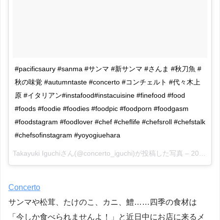
#pacificsaury #sanma #サンマ #新サンマ #さんま #秋刀魚 #
秋の味覚 #autumntaste #concerto #コンチェルト #代々木上
原 #イタリアン#instafood#instacuisine #finefood #food
#foods #foodie #foodies #foodpic #foodporn #foodgasm
#foodstagram #foodlover #chef #cheflife #chefsroll #chefstalk
#chefsofinstagram #yoyogiuehara
Takayuki Iguchiさん(@concerto_iguchi)が投稿した写真 –
2016 9月 15 11:53午後 PDT
Concerto
サンマや松茸、たけのこ、カニ、鱧……四季の食材は
「今しか食べられませんよ！」と近日中にお店に来るメ