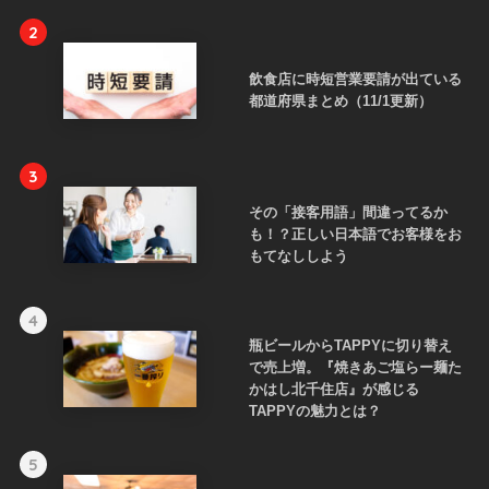
2
飲食店に時短営業要請が出ている
都道府県まとめ（11/1更新）
3
その「接客用語」間違ってるか
も！？正しい日本語でお客様をお
もてなししよう
4
瓶ビールからTAPPYに切り替え
で売上増。『焼きあご塩らー麺た
かはし北千住店』が感じる
TAPPYの魅力とは？
5