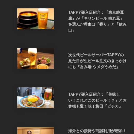
TAPPY導入店紹介：『東京純豆
腐』が「キリンビール 晴れ風」
を選んだ理由は「香り」と「飲み
口」
次世代ビールサーバーTAPPYの
見た目が生ビール注文のきっかけ
にも『呑み場 ウメダうめだ』
TAPPY導入店紹介：「美味し
い！これどこのビール！？」とお
客様も驚く味！梅田『ピチカ』
海外との接待や商談利用が増加！