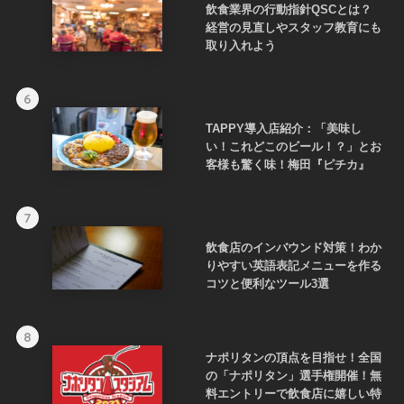
飲食業界の行動指針QSCとは？
経営の見直しやスタッフ教育にも
取り入れよう
6
TAPPY導入店紹介：「美味し
い！これどこのビール！？」とお
客様も驚く味！梅田『ピチカ』
7
飲食店のインバウンド対策！わか
りやすい英語表記メニューを作る
コツと便利なツール3選
8
ナポリタンの頂点を目指せ！全国
の「ナポリタン」選手権開催！無
料エントリーで飲食店に嬉しい特