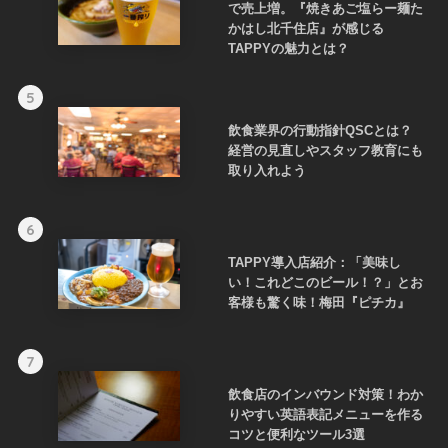
で売上増。『焼きあご塩らー麺た
かはし北千住店』が感じる
TAPPYの魅力とは？
5
飲食業界の行動指針QSCとは？
経営の見直しやスタッフ教育にも
取り入れよう
6
TAPPY導入店紹介：「美味し
い！これどこのビール！？」とお
客様も驚く味！梅田『ピチカ』
7
飲食店のインバウンド対策！わか
りやすい英語表記メニューを作る
コツと便利なツール3選