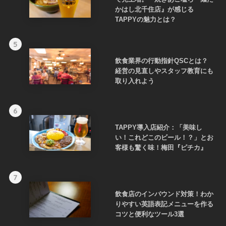
かはし北千住店』が感じる
TAPPYの魅力とは？
5
飲食業界の行動指針QSCとは？
経営の見直しやスタッフ教育にも
取り入れよう
6
TAPPY導入店紹介：「美味し
い！これどこのビール！？」とお
客様も驚く味！梅田『ピチカ』
7
飲食店のインバウンド対策！わか
りやすい英語表記メニューを作る
コツと便利なツール3選