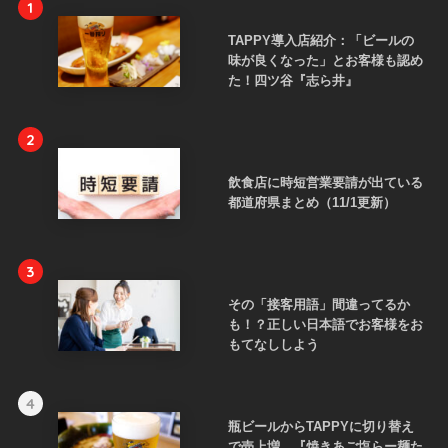
1
TAPPY導入店紹介：「ビールの
味が良くなった」とお客様も認め
た！四ツ谷『志ら井』
2
飲食店に時短営業要請が出ている
都道府県まとめ（11/1更新）
3
その「接客用語」間違ってるか
も！？正しい日本語でお客様をお
もてなししよう
4
瓶ビールからTAPPYに切り替え
で売上増。『焼きあご塩らー麺た