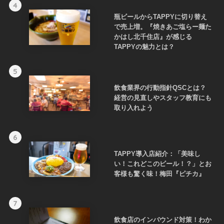
4
瓶ビールからTAPPYに切り替え
で売上増。『焼きあご塩らー麺た
かはし北千住店』が感じる
TAPPYの魅力とは？
5
飲食業界の行動指針QSCとは？
経営の見直しやスタッフ教育にも
取り入れよう
6
TAPPY導入店紹介：「美味し
い！これどこのビール！？」とお
客様も驚く味！梅田『ピチカ』
7
飲食店のインバウンド対策！わか