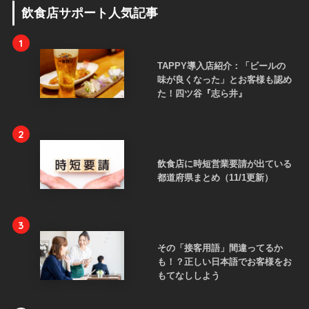
飲食店サポート人気記事
1
TAPPY導入店紹介：「ビールの
味が良くなった」とお客様も認め
た！四ツ谷『志ら井』
2
飲食店に時短営業要請が出ている
都道府県まとめ（11/1更新）
3
その「接客用語」間違ってるか
も！？正しい日本語でお客様をお
もてなししよう