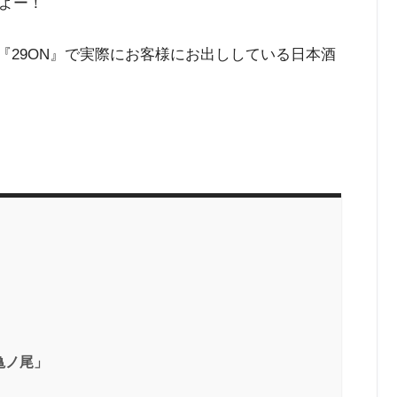
よー！
屋『29ON』で実際にお客様にお出ししている日本酒
亀ノ尾」
！