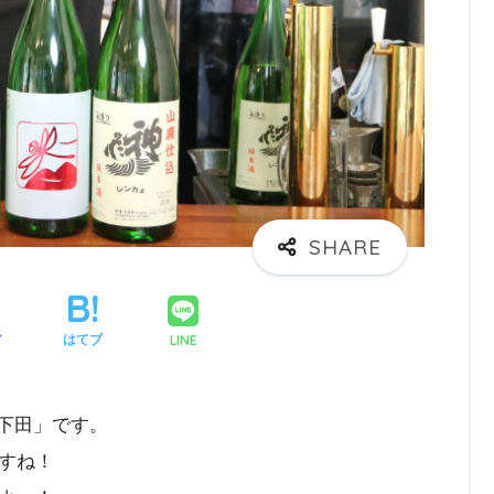
LINE
ア
はてブ
ス下田」です。
すね！