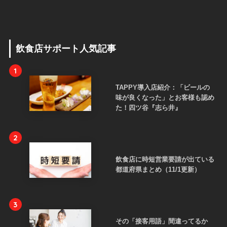
飲食店サポート人気記事
1
TAPPY導入店紹介：「ビールの
味が良くなった」とお客様も認め
た！四ツ谷『志ら井』
2
飲食店に時短営業要請が出ている
都道府県まとめ（11/1更新）
3
その「接客用語」間違ってるか