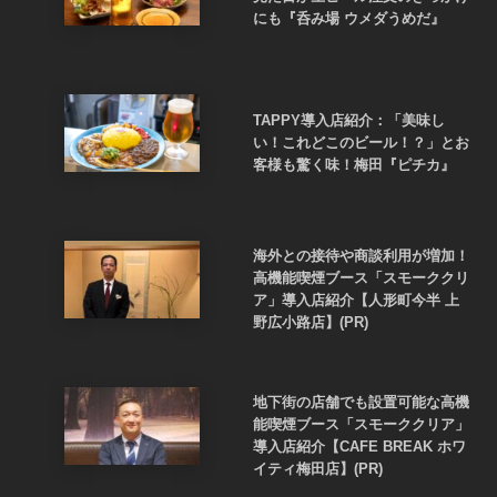
にも『呑み場 ウメダうめだ』
TAPPY導入店紹介：「美味し
い！これどこのビール！？」とお
客様も驚く味！梅田『ピチカ』
海外との接待や商談利用が増加！
高機能喫煙ブース「スモーククリ
ア」導入店紹介【人形町今半 上
野広小路店】(PR)
地下街の店舗でも設置可能な高機
能喫煙ブース「スモーククリア」
導入店紹介【CAFE BREAK ホワ
イティ梅田店】(PR)