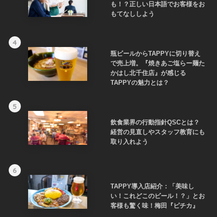
も！？正しい日本語でお客様をお
もてなししよう
4
瓶ビールからTAPPYに切り替え
で売上増。『焼きあご塩らー麺た
かはし北千住店』が感じる
TAPPYの魅力とは？
5
飲食業界の行動指針QSCとは？
経営の見直しやスタッフ教育にも
取り入れよう
6
TAPPY導入店紹介：「美味し
い！これどこのビール！？」とお
客様も驚く味！梅田『ピチカ』