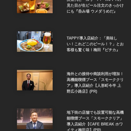
見た目が生ビール注文のきっかけ
にも『呑み場 ウメダうめだ』
TAPPY導入店紹介：「美味し
い！これどこのビール！？」とお
客様も驚く味！梅田『ピチカ』
海外との接待や商談利用が増加！
高機能喫煙ブース「スモーククリ
ア」導入店紹介【人形町今半 上
野広小路店】(PR)
地下街の店舗でも設置可能な高機
能喫煙ブース「スモーククリア」
導入店紹介【CAFE BREAK ホワ
イティ梅田店】(PR)