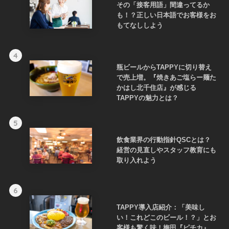
その「接客用語」間違ってるか
も！？正しい日本語でお客様をお
もてなししよう
4
瓶ビールからTAPPYに切り替え
で売上増。『焼きあご塩らー麺た
かはし北千住店』が感じる
TAPPYの魅力とは？
5
飲食業界の行動指針QSCとは？
経営の見直しやスタッフ教育にも
取り入れよう
6
TAPPY導入店紹介：「美味し
い！これどこのビール！？」とお
客様も驚く味！梅田『ピチカ』