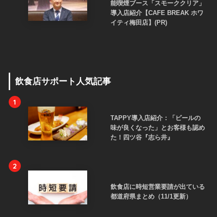
能喫煙ブース「スモーククリア」
導入店紹介【CAFE BREAK ホワ
イティ梅田店】(PR)
飲食店サポート人気記事
1
TAPPY導入店紹介：「ビールの
味が良くなった」とお客様も認め
た！四ツ谷『志ら井』
2
飲食店に時短営業要請が出ている
都道府県まとめ（11/1更新）