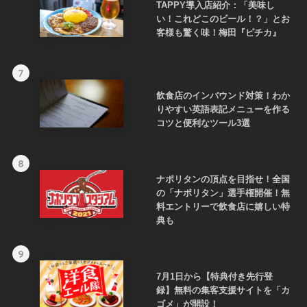
TAPPY導入店紹介：「美味し
い！これどこのビール！？」とお
客様も驚く味！梅田『ピチカ』
7
飲食店のインバウンド対策！わか
りやすい英語表記メニューを作る
コツと便利なツール3選
8
ナポリタンの頂点を目指せ！全国
の「ナポリタン」選手権開催！無
料エントリーで飲食店に嬉しい特
典も
9
7月1日から【特典付き先行登
録】無料の集客支援サイトを「カ
ゴメ」が開設！