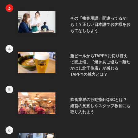
3
その「接客用語」間違ってるか
も！？正しい日本語でお客様をお
もてなししよう
4
瓶ビールからTAPPYに切り替え
で売上増。『焼きあご塩らー麺た
かはし北千住店』が感じる
TAPPYの魅力とは？
5
飲食業界の行動指針QSCとは？
経営の見直しやスタッフ教育にも
取り入れよう
6