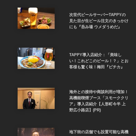
次世代ビールサーバーTAPPYの
見た目が生ビール注文のきっかけ
にも『呑み場 ウメダうめだ』
TAPPY導入店紹介：「美味し
い！これどこのビール！？」とお
客様も驚く味！梅田『ピチカ』
海外との接待や商談利用が増加！
高機能喫煙ブース「スモーククリ
ア」導入店紹介【人形町今半 上
野広小路店】(PR)
地下街の店舗でも設置可能な高機