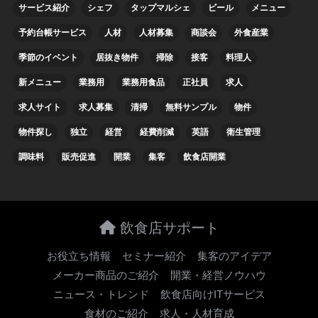
サービス紹介
シェフ
タップマルシェ
ビール
メニュー
予約台帳サービス
人材
人材募集
商談会
外食産業
季節のイベント
居抜き物件
掃除
接客
料理人
新メニュー
業務用
業務用食品
正社員
求人
求人サイト
求人募集
清掃
無料サンプル
物件
物件探し
独立
経営
経費削減
英語
衛生管理
調味料
販売促進
開業
集客
飲食店開業
飲食店サポート
お役立ち情報
セミナー紹介
集客のアイデア
メーカー商品のご紹介
開業・経営ノウハウ
ニュース・トレンド
飲食店向けITサービス
食材のご紹介
求人・人材育成