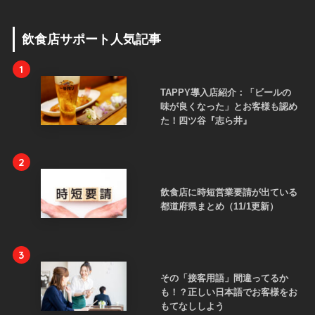
飲食店サポート人気記事
1
TAPPY導入店紹介：「ビールの
味が良くなった」とお客様も認め
た！四ツ谷『志ら井』
2
飲食店に時短営業要請が出ている
都道府県まとめ（11/1更新）
3
その「接客用語」間違ってるか
も！？正しい日本語でお客様をお
もてなししよう