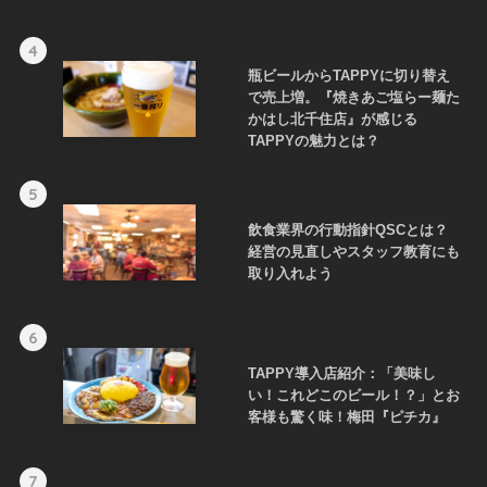
4
瓶ビールからTAPPYに切り替え
で売上増。『焼きあご塩らー麺た
かはし北千住店』が感じる
TAPPYの魅力とは？
5
飲食業界の行動指針QSCとは？
経営の見直しやスタッフ教育にも
取り入れよう
6
TAPPY導入店紹介：「美味し
い！これどこのビール！？」とお
客様も驚く味！梅田『ピチカ』
7