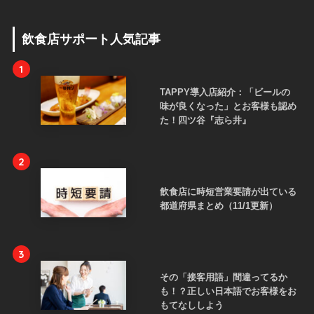
飲食店サポート人気記事
1
TAPPY導入店紹介：「ビールの
味が良くなった」とお客様も認め
た！四ツ谷『志ら井』
2
飲食店に時短営業要請が出ている
都道府県まとめ（11/1更新）
3
その「接客用語」間違ってるか
も！？正しい日本語でお客様をお
もてなししよう