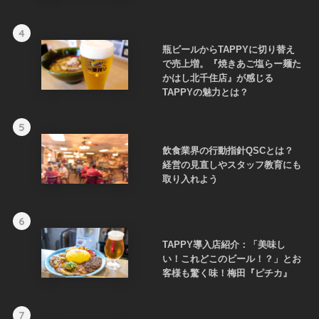
4
瓶ビールからTAPPYに切り替え
で売上増。『焼きあご塩らー麺た
かはし北千住店』が感じる
TAPPYの魅力とは？
5
飲食業界の行動指針QSCとは？
経営の見直しやスタッフ教育にも
取り入れよう
6
TAPPY導入店紹介：「美味し
い！これどこのビール！？」とお
客様も驚く味！梅田『ピチカ』
7