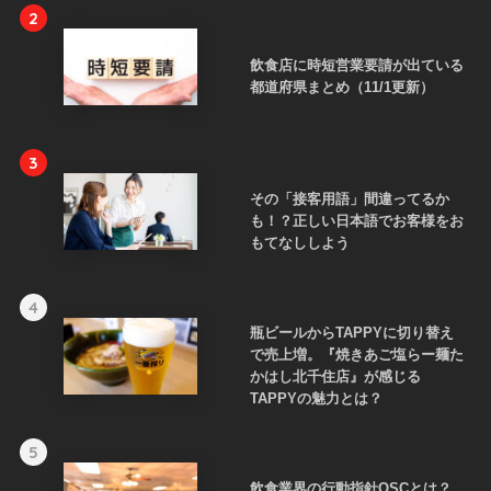
2
飲食店に時短営業要請が出ている
都道府県まとめ（11/1更新）
3
その「接客用語」間違ってるか
も！？正しい日本語でお客様をお
もてなししよう
4
瓶ビールからTAPPYに切り替え
で売上増。『焼きあご塩らー麺た
かはし北千住店』が感じる
TAPPYの魅力とは？
5
飲食業界の行動指針QSCとは？