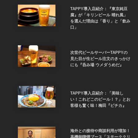
TAPPY導入店紹介：『東京純豆
腐』が「キリンビール 晴れ風」
を選んだ理由は「香り」と「飲み
口」
次世代ビールサーバーTAPPYの
見た目が生ビール注文のきっかけ
にも『呑み場 ウメダうめだ』
TAPPY導入店紹介：「美味し
い！これどこのビール！？」とお
客様も驚く味！梅田『ピチカ』
海外との接待や商談利用が増加！
高機能喫煙ブース「スモーククリ