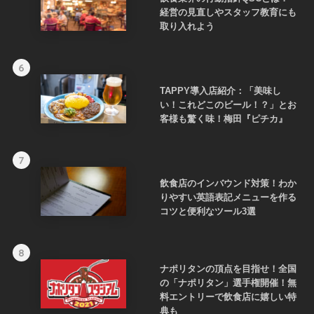
経営の見直しやスタッフ教育にも
取り入れよう
6
TAPPY導入店紹介：「美味し
い！これどこのビール！？」とお
客様も驚く味！梅田『ピチカ』
7
飲食店のインバウンド対策！わか
りやすい英語表記メニューを作る
コツと便利なツール3選
8
ナポリタンの頂点を目指せ！全国
の「ナポリタン」選手権開催！無
料エントリーで飲食店に嬉しい特
典も