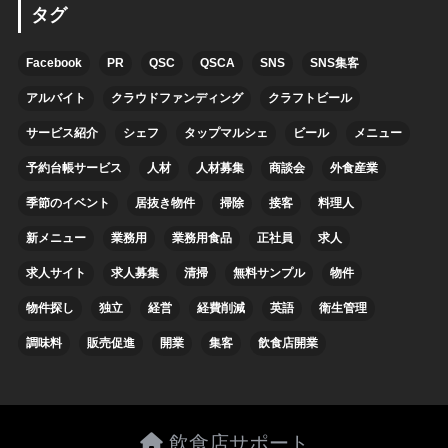
タグ
Facebook
PR
QSC
QSCA
SNS
SNS集客
アルバイト
クラウドファンディング
クラフトビール
サービス紹介
シェフ
タップマルシェ
ビール
メニュー
予約台帳サービス
人材
人材募集
商談会
外食産業
季節のイベント
居抜き物件
掃除
接客
料理人
新メニュー
業務用
業務用食品
正社員
求人
求人サイト
求人募集
清掃
無料サンプル
物件
物件探し
独立
経営
経費削減
英語
衛生管理
調味料
販売促進
開業
集客
飲食店開業
飲食店サポート