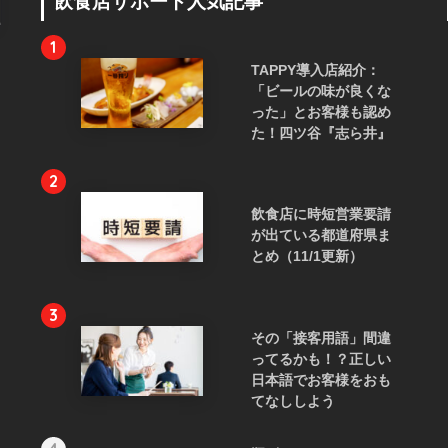
飲食店サポート人気記事
1
TAPPY導入店紹介：
「ビールの味が良くな
った」とお客様も認め
た！四ツ谷『志ら井』
2
飲食店に時短営業要請
が出ている都道府県ま
とめ（11/1更新）
3
その「接客用語」間違
ってるかも！？正しい
日本語でお客様をおも
てなししよう