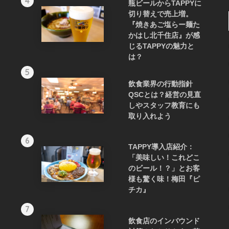
4
瓶ビールからTAPPYに
切り替えで売上増。
『焼きあご塩らー麺た
かはし北千住店』が感
じるTAPPYの魅力と
は？
5
飲食業界の行動指針
QSCとは？経営の見直
しやスタッフ教育にも
取り入れよう
6
TAPPY導入店紹介：
「美味しい！これどこ
のビール！？」とお客
様も驚く味！梅田『ピ
チカ』
7
飲食店のインバウンド