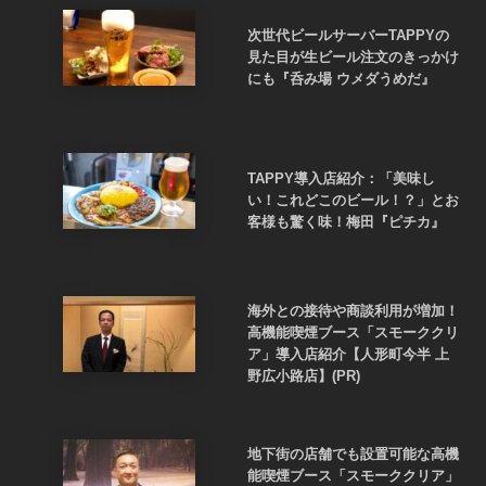
次世代ビールサーバーTAPPYの
見た目が生ビール注文のきっかけ
にも『呑み場 ウメダうめだ』
TAPPY導入店紹介：「美味し
い！これどこのビール！？」とお
客様も驚く味！梅田『ピチカ』
海外との接待や商談利用が増加！
高機能喫煙ブース「スモーククリ
ア」導入店紹介【人形町今半 上
野広小路店】(PR)
地下街の店舗でも設置可能な高機
能喫煙ブース「スモーククリア」