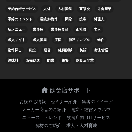
予約台帳サービス
人材
人材募集
商談会
外食産業
季節のイベント
居抜き物件
掃除
接客
料理人
新メニュー
業務用
業務用食品
正社員
求人
求人サイト
求人募集
清掃
無料サンプル
物件
物件探し
独立
経営
経費削減
英語
衛生管理
調味料
販売促進
開業
集客
飲食店開業
飲食店サポート
お役立ち情報
セミナー紹介
集客のアイデア
メーカー商品のご紹介
開業・経営ノウハウ
ニュース・トレンド
飲食店向けITサービス
食材のご紹介
求人・人材育成