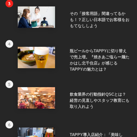
3
その「接客用語」間違ってるか
も！？正しい日本語でお客様をお
もてなししよう
4
瓶ビールからTAPPYに切り替え
で売上増。『焼きあご塩らー麺た
かはし北千住店』が感じる
TAPPYの魅力とは？
5
飲食業界の行動指針QSCとは？
経営の見直しやスタッフ教育にも
取り入れよう
6
TAPPY導入店紹介：「美味し