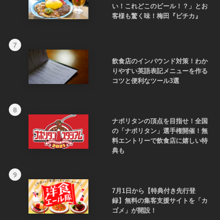
い！これどこのビール！？」とお
客様も驚く味！梅田『ピチカ』
7
飲食店のインバウンド対策！わか
りやすい英語表記メニューを作る
コツと便利なツール3選
8
ナポリタンの頂点を目指せ！全国
の「ナポリタン」選手権開催！無
料エントリーで飲食店に嬉しい特
典も
9
7月1日から【特典付き先行登
録】無料の集客支援サイトを「カ
ゴメ」が開設！