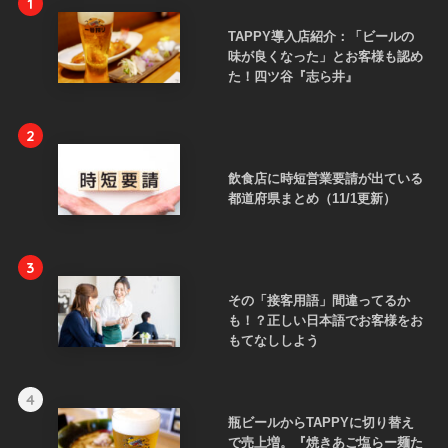
1
TAPPY導入店紹介：「ビールの
味が良くなった」とお客様も認め
た！四ツ谷『志ら井』
2
飲食店に時短営業要請が出ている
都道府県まとめ（11/1更新）
3
その「接客用語」間違ってるか
も！？正しい日本語でお客様をお
もてなししよう
4
瓶ビールからTAPPYに切り替え
で売上増。『焼きあご塩らー麺た