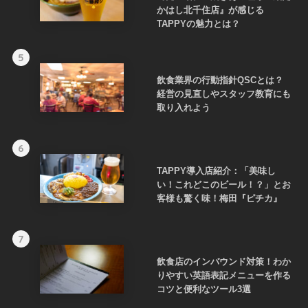
かはし北千住店』が感じる
TAPPYの魅力とは？
5
飲食業界の行動指針QSCとは？
経営の見直しやスタッフ教育にも
取り入れよう
6
TAPPY導入店紹介：「美味し
い！これどこのビール！？」とお
客様も驚く味！梅田『ピチカ』
7
飲食店のインバウンド対策！わか
りやすい英語表記メニューを作る
コツと便利なツール3選