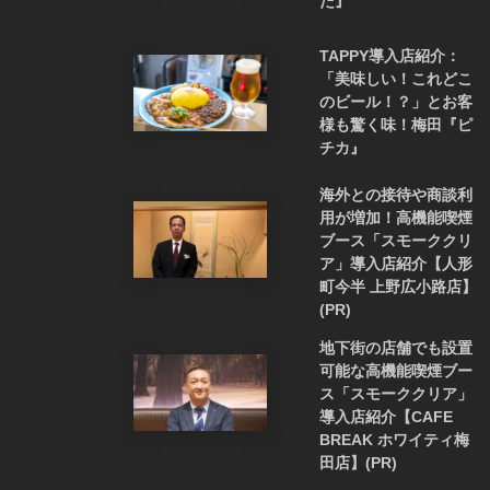
だ』
TAPPY導入店紹介：
「美味しい！これどこ
のビール！？」とお客
様も驚く味！梅田『ピ
チカ』
海外との接待や商談利
用が増加！高機能喫煙
ブース「スモーククリ
ア」導入店紹介【人形
町今半 上野広小路店】
(PR)
地下街の店舗でも設置
可能な高機能喫煙ブー
ス「スモーククリア」
導入店紹介【CAFE
BREAK ホワイティ梅
田店】(PR)