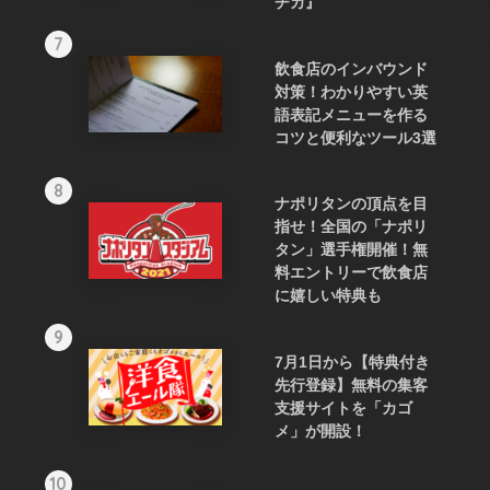
チカ』
7
飲食店のインバウンド
対策！わかりやすい英
語表記メニューを作る
コツと便利なツール3選
8
ナポリタンの頂点を目
指せ！全国の「ナポリ
タン」選手権開催！無
料エントリーで飲食店
に嬉しい特典も
9
7月1日から【特典付き
先行登録】無料の集客
支援サイトを「カゴ
メ」が開設！
10