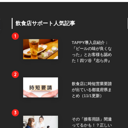
飲食店サポート人気記事
1
TAPPY導入店紹介：
「ビールの味が良くな
った」とお客様も認め
た！四ツ谷『志ら井』
2
飲食店に時短営業要請
が出ている都道府県ま
とめ（11/1更新）
3
その「接客用語」間違
ってるかも！？正しい