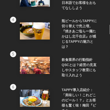
日本語でお客様をおも
てなししよう
4
瓶ビールからTAPPYに
切り替えで売上増。
『焼きあご塩らー麺た
かはし北千住店』が感
じるTAPPYの魅力と
は？
5
飲食業界の行動指針
QSCとは？経営の見直
しやスタッフ教育にも
取り入れよう
6
TAPPY導入店紹介：
「美味しい！これどこ
のビール！？」とお客
様も驚く味！梅田『ピ