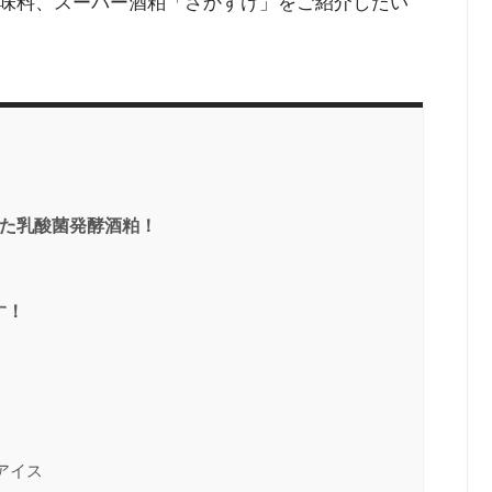
味料、スーパー酒粕「さかすけ」をご紹介したい
れた乳酸菌発酵酒粕！
す！
アイス