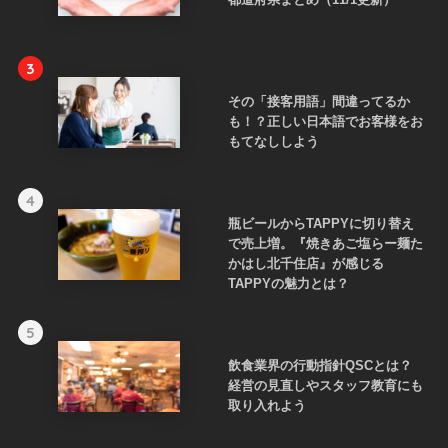
3
その「接客用語」間違ってるか
も！？正しい日本語でお客様をお
もてなししよう
4
瓶ビールからTAPPYに切り替え
で売上増。『焼きあご塩らー麺た
かはし北千住店』が感じる
TAPPYの魅力とは？
5
飲食業界の行動指針QSCとは？
経営の見直しやスタッフ教育にも
取り入れよう