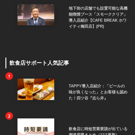
地下街の店舗でも設置可能な高機
能喫煙ブース「スモーククリア」
導入店紹介【CAFE BREAK ホワ
イティ梅田店】(PR)
飲食店サポート人気記事
1
TAPPY導入店紹介：「ビールの
味が良くなった」とお客様も認め
た！四ツ谷『志ら井』
2
飲食店に時短営業要請が出ている
都道府県まとめ（11/1更新）