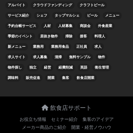
アルバイト
クラウドファンディング
クラフトビール
サービス紹介
シェフ
タップマルシェ
ビール
メニュー
予約台帳サービス
人材
人材募集
商談会
外食産業
季節のイベント
居抜き物件
掃除
接客
料理人
新メニュー
業務用
業務用食品
正社員
求人
求人サイト
求人募集
清掃
無料サンプル
物件
物件探し
独立
経営
経費削減
英語
衛生管理
調味料
販売促進
開業
集客
飲食店開業
飲食店サポート
お役立ち情報
セミナー紹介
集客のアイデア
メーカー商品のご紹介
開業・経営ノウハウ