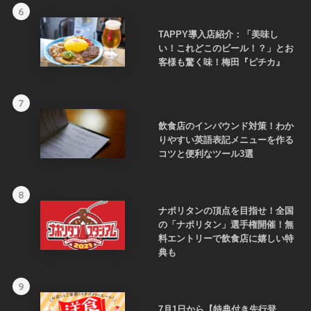
6
TAPPY導入店紹介：「美味し
い！これどこのビール！？」とお
客様も驚く味！梅田『ピチカ』
7
飲食店のインバウンド対策！わか
りやすい英語表記メニューを作る
コツと便利なツール3選
8
ナポリタンの頂点を目指せ！全国
の「ナポリタン」選手権開催！無
料エントリーで飲食店に嬉しい特
典も
9
7月1日から【特典付き先行登