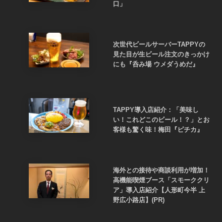
口」
次世代ビールサーバーTAPPYの
見た目が生ビール注文のきっかけ
にも『呑み場 ウメダうめだ』
TAPPY導入店紹介：「美味し
い！これどこのビール！？」とお
客様も驚く味！梅田『ピチカ』
海外との接待や商談利用が増加！
高機能喫煙ブース「スモーククリ
ア」導入店紹介【人形町今半 上
野広小路店】(PR)