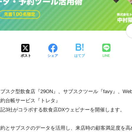
LINE
ポスト
シェア
はてブ
ブスク型飲食店『29ON』、サブスクツール『favy』、We
予約台帳サービス『トレタ』
​​​​​上記3社がコラボする飲食店DXウェビナーを開催します。
予約とサブスクのデータを活用し、来店時の顧客満足度を高