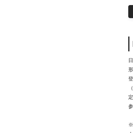
日
形
登
（
定