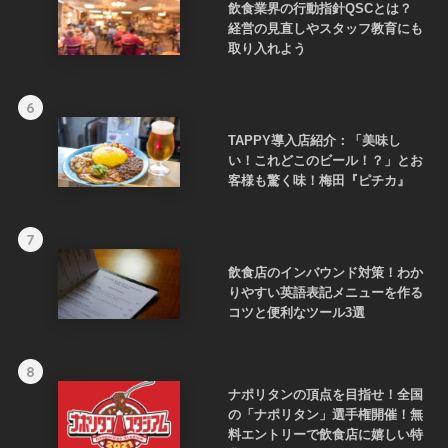
飲食業界の行動指針QSCとは？
経営の見直しやスタッフ教育にも
取り入れよう
6
TAPPY導入店紹介：「美味し
い！これどこのビール！？」とお
客様も驚く味！梅田『ピチカ』
7
飲食店のインバウンド対策！わか
りやすい英語表記メニューを作る
コツと便利なツール3選
8
ナポリタンの頂点を目指せ！全国
の「ナポリタン」選手権開催！無
料エントリーで飲食店に嬉しい特