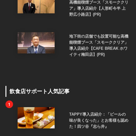
高機能喫煙ブース「スモーククリ
ア」導入店紹介【人形町今半 上
野広小路店】(PR)
地下街の店舗でも設置可能な高機
能喫煙ブース「スモーククリア」
導入店紹介【CAFE BREAK ホワ
イティ梅田店】(PR)
飲食店サポート人気記事
1
TAPPY導入店紹介：「ビールの
味が良くなった」とお客様も認め
た！四ツ谷『志ら井』