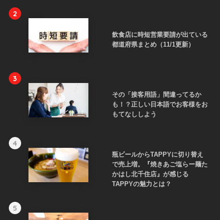
2
飲食店に時短営業要請が出ている
都道府県まとめ（11/1更新）
3
その「接客用語」間違ってるか
も！？正しい日本語でお客様をお
もてなししよう
4
瓶ビールからTAPPYに切り替え
で売上増。『焼きあご塩らー麺た
かはし北千住店』が感じる
TAPPYの魅力とは？
5