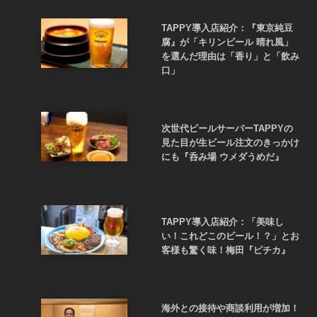
TAPPY導入店紹介：『東京純豆
腐』が「キリンビール 晴れ風」
を選んだ理由は「香り」と「飲み
口」
次世代ビールサーバーTAPPYの
見た目が生ビール注文のきっかけ
にも『呑み場 ウメダうめだ』
TAPPY導入店紹介：「美味し
い！これどこのビール！？」とお
客様も驚く味！梅田『ピチカ』
海外との接待や商談利用が増加！