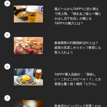
4
瓶ビールからTAPPYに切り替え
で売上増。『焼きあご塩らー麺た
かはし北千住店』が感じる
TAPPYの魅力とは？
5
飲食業界の行動指針QSCとは？
経営の見直しやスタッフ教育にも
取り入れよう
6
TAPPY導入店紹介：「美味し
い！これどこのビール！？」とお
客様も驚く味！梅田『ピチカ』
7
飲食店のインバウンド対策！わか