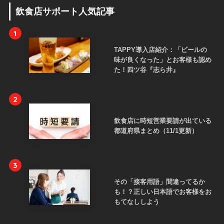
飲食店サポート人気記事
1
TAPPY導入店紹介：「ビールの
味が良くなった」とお客様も認め
た！四ツ谷『志ら井』
2
飲食店に時短営業要請が出ている
都道府県まとめ（11/1更新）
3
その「接客用語」間違ってるか
も！？正しい日本語でお客様をお
もてなししよう