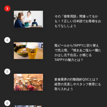
3
その「接客用語」間違ってるか
も！？正しい日本語でお客様をお
もてなししよう
4
瓶ビールからTAPPYに切り替え
で売上増。『焼きあご塩らー麺た
かはし北千住店』が感じる
TAPPYの魅力とは？
5
飲食業界の行動指針QSCとは？
経営の見直しやスタッフ教育にも
取り入れよう
6