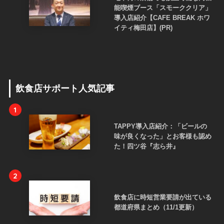
能喫煙ブース「スモーククリア」
導入店紹介【CAFE BREAK ホワ
イティ梅田店】(PR)
飲食店サポート人気記事
1
TAPPY導入店紹介：「ビールの
味が良くなった」とお客様も認め
た！四ツ谷『志ら井』
2
飲食店に時短営業要請が出ている
都道府県まとめ（11/1更新）