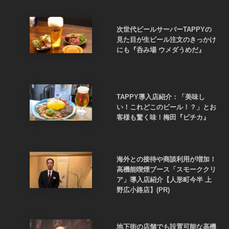
次世代ビールサーバーTAPPYの
見た目が生ビール注文のきっかけ
にも『呑み場 ウメダうめだ』
TAPPY導入店紹介：「美味し
い！これどこのビール！？」とお
客様も驚く味！梅田『ピチカ』
海外との接待や商談利用が増加！
高機能喫煙ブース「スモーククリ
ア」導入店紹介【人形町今半 上
野広小路店】(PR)
地下街の店舗でも設置可能な高機