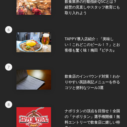
飲食業界の行動指針QSCとは？
経営の見直しやスタッフ教育にも
取り入れよう
6
TAPPY導入店紹介：「美味し
い！これどこのビール！？」とお
客様も驚く味！梅田『ピチカ』
7
飲食店のインバウンド対策！わか
りやすい英語表記メニューを作る
コツと便利なツール3選
8
ナポリタンの頂点を目指せ！全国
の「ナポリタン」選手権開催！無
料エントリーで飲食店に嬉しい特