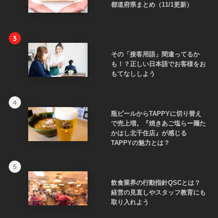
都道府県まとめ（11/1更新）
3
その「接客用語」間違ってるか
も！？正しい日本語でお客様をお
もてなししよう
4
瓶ビールからTAPPYに切り替え
で売上増。『焼きあご塩らー麺た
かはし北千住店』が感じる
TAPPYの魅力とは？
5
飲食業界の行動指針QSCとは？
経営の見直しやスタッフ教育にも
取り入れよう