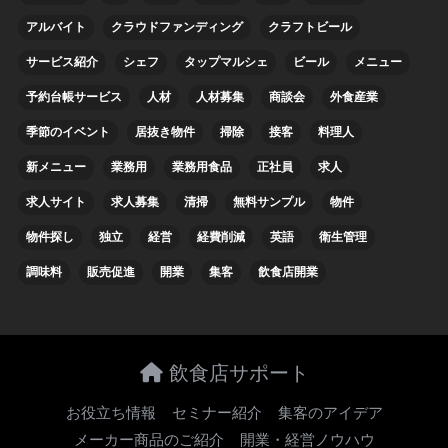
アルバイト
クラウドファンディング
クラフトビール
サービス紹介
シェフ
タップマルシェ
ビール
メニュー
予約台帳サービス
人材
人材募集
商談会
外食産業
季節のイベント
居抜き物件
掃除
接客
料理人
新メニュー
業務用
業務用食品
正社員
求人
求人サイト
求人募集
清掃
無料サンプル
物件
物件探し
独立
経営
経費削減
英語
衛生管理
調味料
販売促進
開業
集客
飲食店開業
飲食店サポート
お役立ち情報
セミナー紹介
集客のアイデア
メーカー商品のご紹介
開業・経営ノウハウ