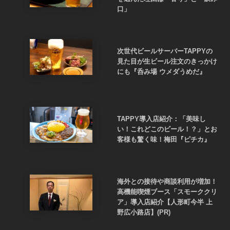
口」
次世代ビールサーバーTAPPYの
見た目が生ビール注文のきっかけ
にも『呑み場 ウメダうめだ』
TAPPY導入店紹介：「美味し
い！これどこのビール！？」とお
客様も驚く味！梅田『ピチカ』
海外との接待や商談利用が増加！
高機能喫煙ブース「スモーククリ
ア」導入店紹介【人形町今半 上
野広小路店】(PR)