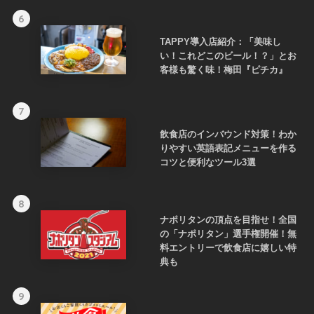
6
TAPPY導入店紹介：「美味し
い！これどこのビール！？」とお
客様も驚く味！梅田『ピチカ』
7
飲食店のインバウンド対策！わか
りやすい英語表記メニューを作る
コツと便利なツール3選
8
ナポリタンの頂点を目指せ！全国
の「ナポリタン」選手権開催！無
料エントリーで飲食店に嬉しい特
典も
9