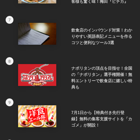
客様も驚く味！梅田『ピチカ』
7
飲食店のインバウンド対策！わか
りやすい英語表記メニューを作る
コツと便利なツール3選
8
ナポリタンの頂点を目指せ！全国
の「ナポリタン」選手権開催！無
料エントリーで飲食店に嬉しい特
典も
9
7月1日から【特典付き先行登
録】無料の集客支援サイトを「カ
ゴメ」が開設！