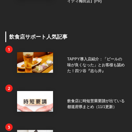
イティ梅田店】(PR)
飲食店サポート人気記事
1
TAPPY導入店紹介：「ビールの
味が良くなった」とお客様も認め
た！四ツ谷『志ら井』
2
飲食店に時短営業要請が出ている
都道府県まとめ（11/1更新）
3