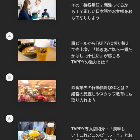
その「接客用語」間違ってるか
も！？正しい日本語でお客様をお
もてなししよう
4
瓶ビールからTAPPYに切り替え
で売上増。『焼きあご塩らー麺た
かはし北千住店』が感じる
TAPPYの魅力とは？
5
飲食業界の行動指針QSCとは？
経営の見直しやスタッフ教育にも
取り入れよう
6
TAPPY導入店紹介：「美味し
い！これどこのビール！？」とお