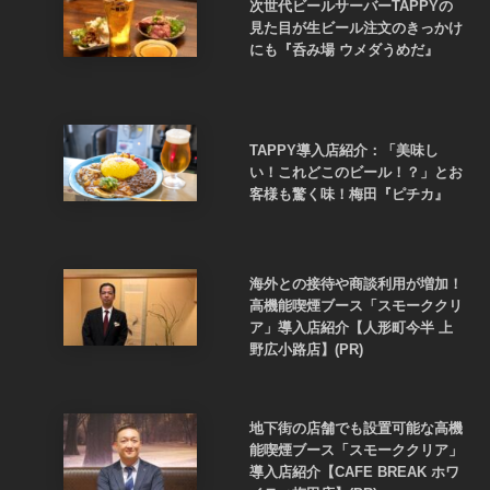
次世代ビールサーバーTAPPYの
見た目が生ビール注文のきっかけ
にも『呑み場 ウメダうめだ』
TAPPY導入店紹介：「美味し
い！これどこのビール！？」とお
客様も驚く味！梅田『ピチカ』
海外との接待や商談利用が増加！
高機能喫煙ブース「スモーククリ
ア」導入店紹介【人形町今半 上
野広小路店】(PR)
地下街の店舗でも設置可能な高機
能喫煙ブース「スモーククリア」
導入店紹介【CAFE BREAK ホワ