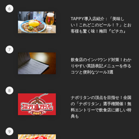
6
TAPPY導入店紹介：「美味し
い！これどこのビール！？」とお
客様も驚く味！梅田『ピチカ』
7
飲食店のインバウンド対策！わか
りやすい英語表記メニューを作る
コツと便利なツール3選
8
ナポリタンの頂点を目指せ！全国
の「ナポリタン」選手権開催！無
料エントリーで飲食店に嬉しい特
典も
9