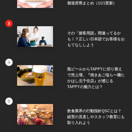
都道府県まとめ（11/1更新）
3
その「接客用語」間違ってるか
も！？正しい日本語でお客様をお
もてなししよう
4
瓶ビールからTAPPYに切り替え
で売上増。『焼きあご塩らー麺た
かはし北千住店』が感じる
TAPPYの魅力とは？
5
飲食業界の行動指針QSCとは？
経営の見直しやスタッフ教育にも
取り入れよう