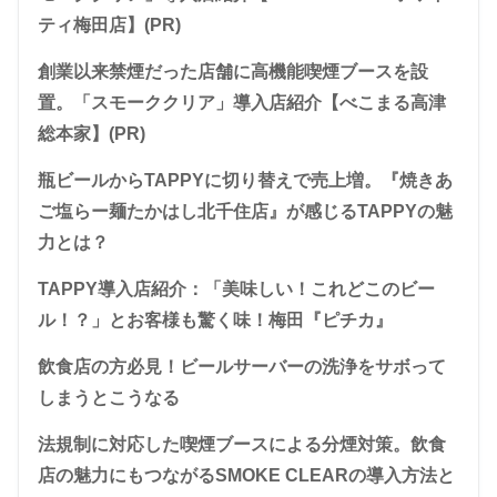
ティ梅田店】(PR)
創業以来禁煙だった店舗に高機能喫煙ブースを設
置。「スモーククリア」導入店紹介【べこまる高津
総本家】(PR)
瓶ビールからTAPPYに切り替えで売上増。『焼きあ
ご塩らー麺たかはし北千住店』が感じるTAPPYの魅
力とは？
TAPPY導入店紹介：「美味しい！これどこのビー
ル！？」とお客様も驚く味！梅田『ピチカ』
飲食店の方必見！ビールサーバーの洗浄をサボって
しまうとこうなる
法規制に対応した喫煙ブースによる分煙対策。飲食
店の魅力にもつながるSMOKE CLEARの導入方法と