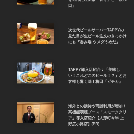
口」
次世代ビールサーバーTAPPYの
見た目が生ビール注文のきっかけ
にも『呑み場 ウメダうめだ』
TAPPY導入店紹介：「美味し
い！これどこのビール！？」とお
客様も驚く味！梅田『ピチカ』
海外との接待や商談利用が増加！
高機能喫煙ブース「スモーククリ
ア」導入店紹介【人形町今半 上
野広小路店】(PR)