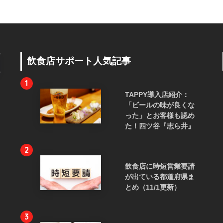
飲食店サポート人気記事
1
TAPPY導入店紹介：
「ビールの味が良くな
った」とお客様も認め
た！四ツ谷『志ら井』
2
飲食店に時短営業要請
が出ている都道府県ま
とめ（11/1更新）
3