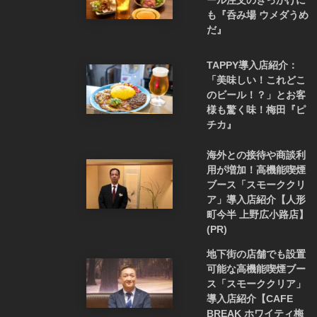
も『呑み場 ウメダうめ
だ』
TAPPY導入店紹介：
「美味しい！これどこ
のビール！？」とお客
様も驚く味！梅田『ピ
チカ』
海外との接待や商談利
用が増加！高機能喫煙
ブース「スモーククリ
ア」導入店紹介【人形
町今半 上野広小路店】
(PR)
地下街の店舗でも設置
可能な高機能喫煙ブー
ス「スモーククリア」
導入店紹介【CAFE
BREAK ホワイティ梅