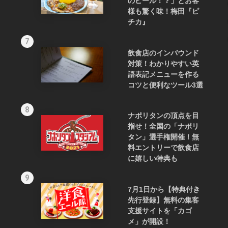
のビール！？」とお客
様も驚く味！梅田『ピ
チカ』
7
飲食店のインバウンド
対策！わかりやすい英
語表記メニューを作る
コツと便利なツール3選
8
ナポリタンの頂点を目
指せ！全国の「ナポリ
タン」選手権開催！無
料エントリーで飲食店
に嬉しい特典も
9
7月1日から【特典付き
先行登録】無料の集客
支援サイトを「カゴ
メ」が開設！