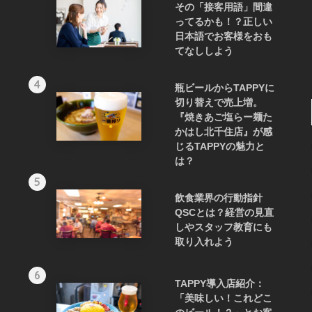
その「接客用語」間違
ってるかも！？正しい
日本語でお客様をおも
てなししよう
4
瓶ビールからTAPPYに
切り替えで売上増。
『焼きあご塩らー麺た
かはし北千住店』が感
じるTAPPYの魅力と
は？
5
飲食業界の行動指針
QSCとは？経営の見直
しやスタッフ教育にも
取り入れよう
6
TAPPY導入店紹介：
「美味しい！これどこ