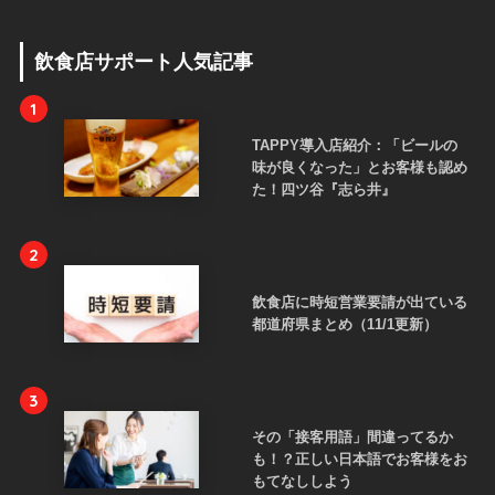
飲食店サポート人気記事
1
TAPPY導入店紹介：「ビールの
味が良くなった」とお客様も認め
た！四ツ谷『志ら井』
2
飲食店に時短営業要請が出ている
都道府県まとめ（11/1更新）
3
その「接客用語」間違ってるか
も！？正しい日本語でお客様をお
もてなししよう