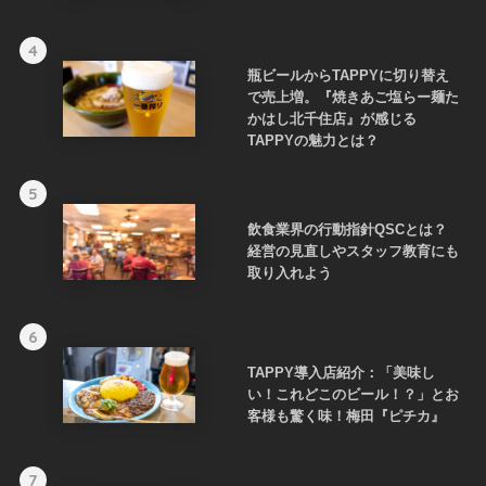
4
瓶ビールからTAPPYに切り替え
で売上増。『焼きあご塩らー麺た
かはし北千住店』が感じる
TAPPYの魅力とは？
5
飲食業界の行動指針QSCとは？
経営の見直しやスタッフ教育にも
取り入れよう
6
TAPPY導入店紹介：「美味し
い！これどこのビール！？」とお
客様も驚く味！梅田『ピチカ』
7