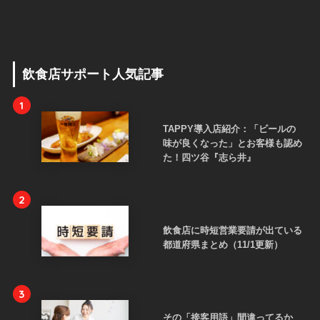
飲食店サポート人気記事
1
TAPPY導入店紹介：「ビールの
味が良くなった」とお客様も認め
た！四ツ谷『志ら井』
2
飲食店に時短営業要請が出ている
都道府県まとめ（11/1更新）
3
その「接客用語」間違ってるか