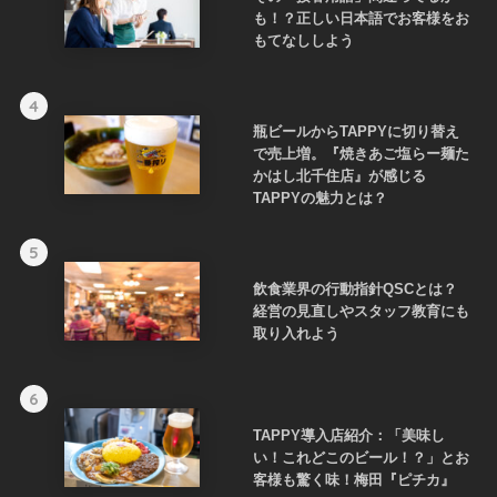
も！？正しい日本語でお客様をお
もてなししよう
4
瓶ビールからTAPPYに切り替え
で売上増。『焼きあご塩らー麺た
かはし北千住店』が感じる
TAPPYの魅力とは？
5
飲食業界の行動指針QSCとは？
経営の見直しやスタッフ教育にも
取り入れよう
6
TAPPY導入店紹介：「美味し
い！これどこのビール！？」とお
客様も驚く味！梅田『ピチカ』