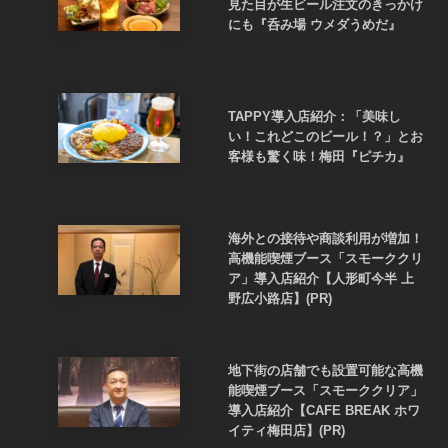
見た目が生ビール注文のきっかけ
にも『呑み場 ウメダうめだ』
TAPPY導入店紹介：「美味し
い！これどこのビール！？」とお
客様も驚く味！梅田『ピチカ』
海外との接待や商談利用が増加！
高機能喫煙ブース「スモーククリ
ア」導入店紹介【人形町今半 上
野広小路店】(PR)
地下街の店舗でも設置可能な高機
能喫煙ブース「スモーククリア」
導入店紹介【CAFE BREAK ホワ
イティ梅田店】(PR)