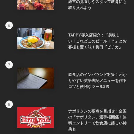
経営の見直しやスタッフ教育にも
取り入れよう
6
TAPPY導入店紹介：「美味し
い！これどこのビール！？」とお
客様も驚く味！梅田『ピチカ』
7
飲食店のインバウンド対策！わか
りやすい英語表記メニューを作る
コツと便利なツール3選
8
ナポリタンの頂点を目指せ！全国
の「ナポリタン」選手権開催！無
料エントリーで飲食店に嬉しい特
典も