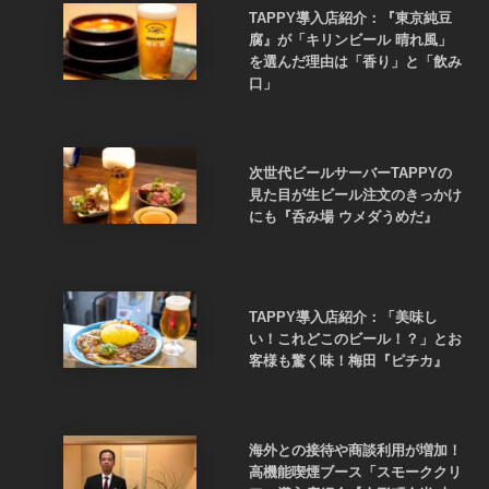
TAPPY導入店紹介：『東京純豆
腐』が「キリンビール 晴れ風」
を選んだ理由は「香り」と「飲み
口」
次世代ビールサーバーTAPPYの
見た目が生ビール注文のきっかけ
にも『呑み場 ウメダうめだ』
TAPPY導入店紹介：「美味し
い！これどこのビール！？」とお
客様も驚く味！梅田『ピチカ』
海外との接待や商談利用が増加！
高機能喫煙ブース「スモーククリ