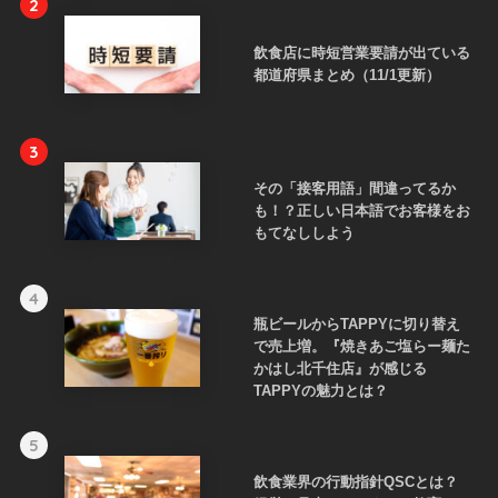
2
飲食店に時短営業要請が出ている
都道府県まとめ（11/1更新）
3
その「接客用語」間違ってるか
も！？正しい日本語でお客様をお
もてなししよう
4
瓶ビールからTAPPYに切り替え
で売上増。『焼きあご塩らー麺た
かはし北千住店』が感じる
TAPPYの魅力とは？
5
飲食業界の行動指針QSCとは？