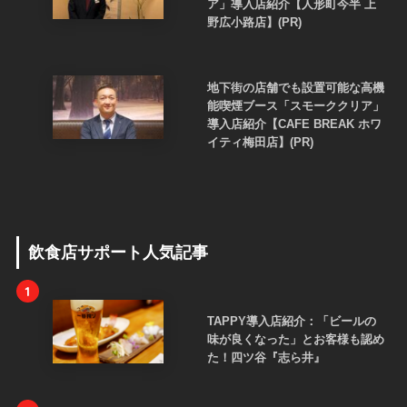
ア」導入店紹介【人形町今半 上
野広小路店】(PR)
地下街の店舗でも設置可能な高機
能喫煙ブース「スモーククリア」
導入店紹介【CAFE BREAK ホワ
イティ梅田店】(PR)
飲食店サポート人気記事
1
TAPPY導入店紹介：「ビールの
味が良くなった」とお客様も認め
た！四ツ谷『志ら井』