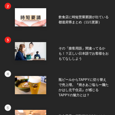
2
飲食店に時短営業要請が出ている
都道府県まとめ（11/1更新）
3
その「接客用語」間違ってるか
も！？正しい日本語でお客様をお
もてなししよう
4
瓶ビールからTAPPYに切り替え
で売上増。『焼きあご塩らー麺た
かはし北千住店』が感じる
TAPPYの魅力とは？
5