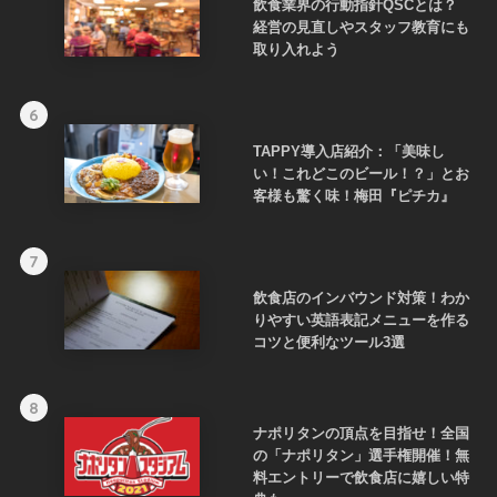
飲食業界の行動指針QSCとは？
経営の見直しやスタッフ教育にも
取り入れよう
6
TAPPY導入店紹介：「美味し
い！これどこのビール！？」とお
客様も驚く味！梅田『ピチカ』
7
飲食店のインバウンド対策！わか
りやすい英語表記メニューを作る
コツと便利なツール3選
8
ナポリタンの頂点を目指せ！全国
の「ナポリタン」選手権開催！無
料エントリーで飲食店に嬉しい特