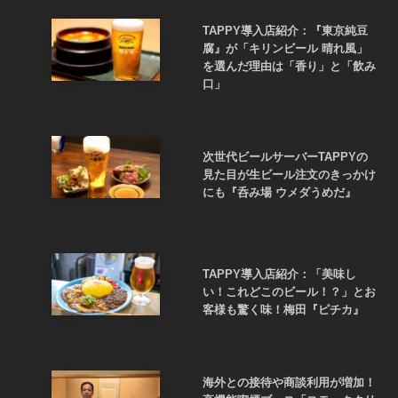
TAPPY導入店紹介：『東京純豆
腐』が「キリンビール 晴れ風」
を選んだ理由は「香り」と「飲み
口」
次世代ビールサーバーTAPPYの
見た目が生ビール注文のきっかけ
にも『呑み場 ウメダうめだ』
TAPPY導入店紹介：「美味し
い！これどこのビール！？」とお
客様も驚く味！梅田『ピチカ』
海外との接待や商談利用が増加！