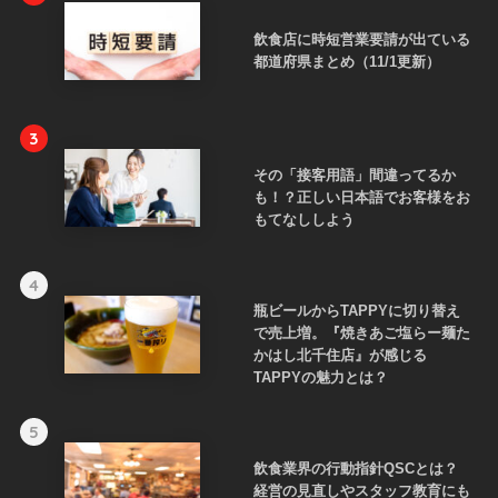
飲食店に時短営業要請が出ている
都道府県まとめ（11/1更新）
3
その「接客用語」間違ってるか
も！？正しい日本語でお客様をお
もてなししよう
4
瓶ビールからTAPPYに切り替え
で売上増。『焼きあご塩らー麺た
かはし北千住店』が感じる
TAPPYの魅力とは？
5
飲食業界の行動指針QSCとは？
経営の見直しやスタッフ教育にも