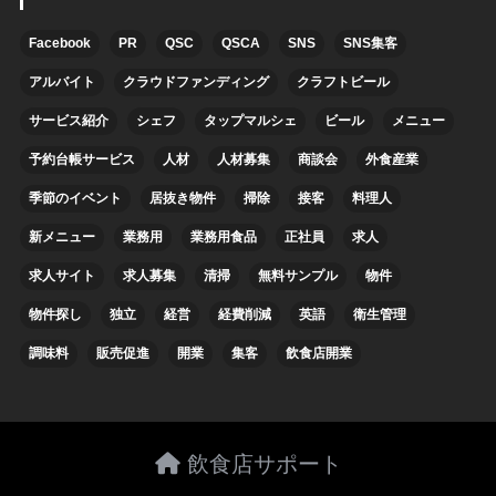
Facebook
PR
QSC
QSCA
SNS
SNS集客
アルバイト
クラウドファンディング
クラフトビール
サービス紹介
シェフ
タップマルシェ
ビール
メニュー
予約台帳サービス
人材
人材募集
商談会
外食産業
季節のイベント
居抜き物件
掃除
接客
料理人
新メニュー
業務用
業務用食品
正社員
求人
求人サイト
求人募集
清掃
無料サンプル
物件
物件探し
独立
経営
経費削減
英語
衛生管理
調味料
販売促進
開業
集客
飲食店開業
飲食店サポート