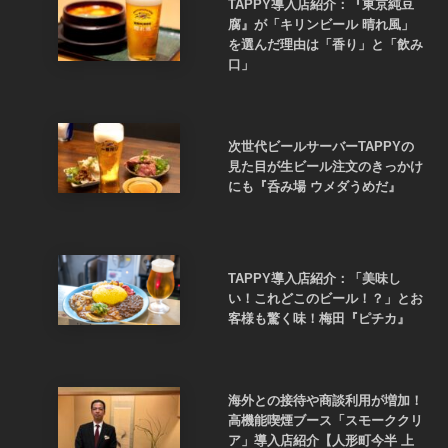
TAPPY導入店紹介：『東京純豆
腐』が「キリンビール 晴れ風」
を選んだ理由は「香り」と「飲み
口」
次世代ビールサーバーTAPPYの
見た目が生ビール注文のきっかけ
にも『呑み場 ウメダうめだ』
TAPPY導入店紹介：「美味し
い！これどこのビール！？」とお
客様も驚く味！梅田『ピチカ』
海外との接待や商談利用が増加！
高機能喫煙ブース「スモーククリ
ア」導入店紹介【人形町今半 上