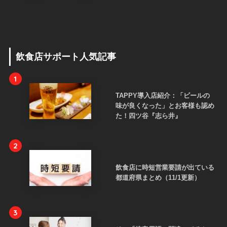
飲食店サポート人気記事
1
TAPPY導入店紹介：「ビールの
味が良くなった」とお客様も認め
た！四ツ谷『志ら井』
2
飲食店に時短営業要請が出ている
都道府県まとめ（11/1更新）
3