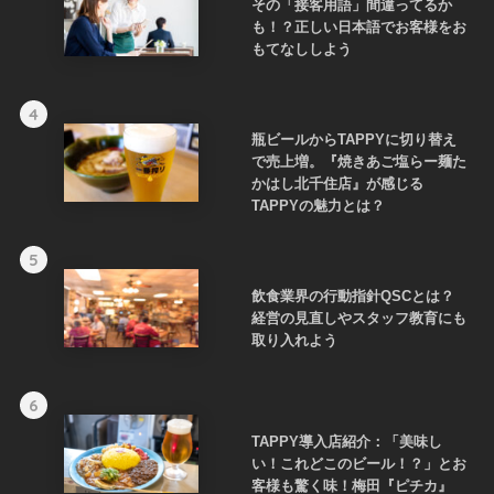
その「接客用語」間違ってるか
も！？正しい日本語でお客様をお
もてなししよう
4
瓶ビールからTAPPYに切り替え
で売上増。『焼きあご塩らー麺た
かはし北千住店』が感じる
TAPPYの魅力とは？
5
飲食業界の行動指針QSCとは？
経営の見直しやスタッフ教育にも
取り入れよう
6
TAPPY導入店紹介：「美味し
い！これどこのビール！？」とお
客様も驚く味！梅田『ピチカ』