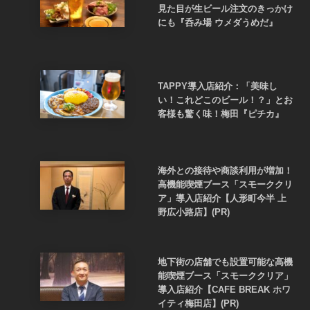
見た目が生ビール注文のきっかけ
にも『呑み場 ウメダうめだ』
TAPPY導入店紹介：「美味し
い！これどこのビール！？」とお
客様も驚く味！梅田『ピチカ』
海外との接待や商談利用が増加！
高機能喫煙ブース「スモーククリ
ア」導入店紹介【人形町今半 上
野広小路店】(PR)
地下街の店舗でも設置可能な高機
能喫煙ブース「スモーククリア」
導入店紹介【CAFE BREAK ホワ
イティ梅田店】(PR)