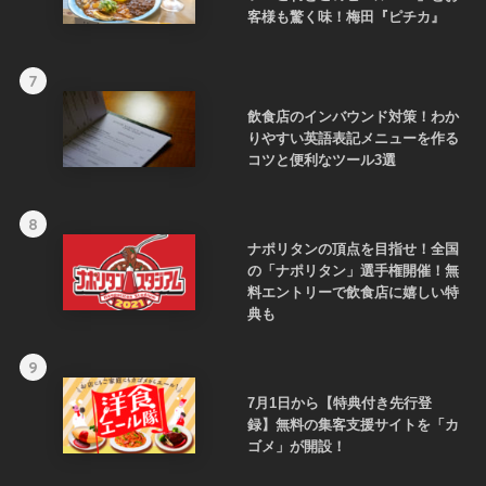
客様も驚く味！梅田『ピチカ』
7
飲食店のインバウンド対策！わか
りやすい英語表記メニューを作る
コツと便利なツール3選
8
ナポリタンの頂点を目指せ！全国
の「ナポリタン」選手権開催！無
料エントリーで飲食店に嬉しい特
典も
9
7月1日から【特典付き先行登
録】無料の集客支援サイトを「カ
ゴメ」が開設！