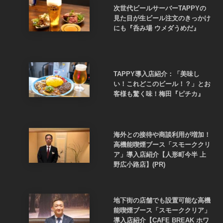
次世代ビールサーバーTAPPYの
見た目が生ビール注文のきっかけ
にも『呑み場 ウメダうめだ』
TAPPY導入店紹介：「美味し
い！これどこのビール！？」とお
客様も驚く味！梅田『ピチカ』
海外との接待や商談利用が増加！
高機能喫煙ブース「スモーククリ
ア」導入店紹介【人形町今半 上
野広小路店】(PR)
地下街の店舗でも設置可能な高機
能喫煙ブース「スモーククリア」
導入店紹介【CAFE BREAK ホワ