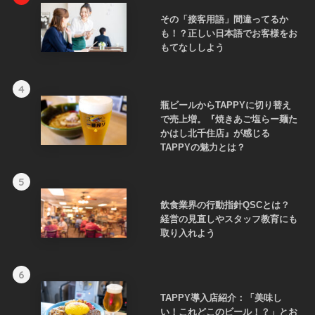
その「接客用語」間違ってるか
も！？正しい日本語でお客様をお
もてなししよう
4
瓶ビールからTAPPYに切り替え
で売上増。『焼きあご塩らー麺た
かはし北千住店』が感じる
TAPPYの魅力とは？
5
飲食業界の行動指針QSCとは？
経営の見直しやスタッフ教育にも
取り入れよう
6
TAPPY導入店紹介：「美味し
い！これどこのビール！？」とお