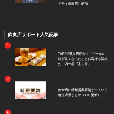
イティ梅田店】(PR)
飲食店サポート人気記事
1
TAPPY導入店紹介：「ビールの
味が良くなった」とお客様も認め
た！四ツ谷『志ら井』
2
飲食店に時短営業要請が出ている
都道府県まとめ（11/1更新）
3