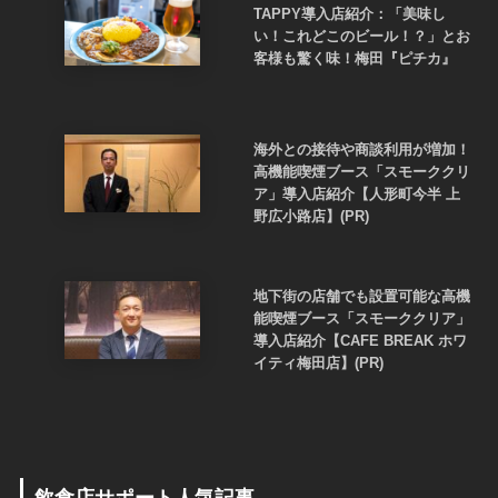
TAPPY導入店紹介：「美味し
い！これどこのビール！？」とお
客様も驚く味！梅田『ピチカ』
海外との接待や商談利用が増加！
高機能喫煙ブース「スモーククリ
ア」導入店紹介【人形町今半 上
野広小路店】(PR)
地下街の店舗でも設置可能な高機
能喫煙ブース「スモーククリア」
導入店紹介【CAFE BREAK ホワ
イティ梅田店】(PR)