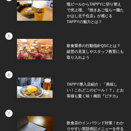
瓶ビールからTAPPYに切り替え
で売上増。『焼きあご塩らー麺た
かはし北千住店』が感じる
TAPPYの魅力とは？
5
飲食業界の行動指針QSCとは？
経営の見直しやスタッフ教育にも
取り入れよう
6
TAPPY導入店紹介：「美味し
い！これどこのビール！？」とお
客様も驚く味！梅田『ピチカ』
7
飲食店のインバウンド対策！わか
りやすい英語表記メニューを作る