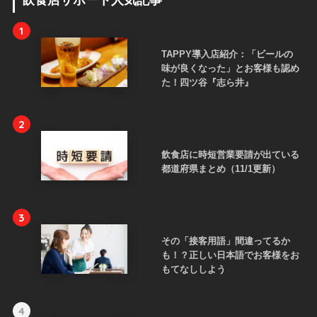
飲食店サポート人気記事
1
TAPPY導入店紹介：「ビールの
味が良くなった」とお客様も認め
た！四ツ谷『志ら井』
2
飲食店に時短営業要請が出ている
都道府県まとめ（11/1更新）
3
その「接客用語」間違ってるか
も！？正しい日本語でお客様をお
もてなししよう
4