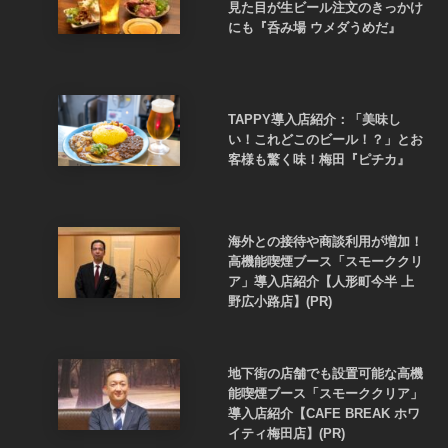
見た目が生ビール注文のきっかけ
にも『呑み場 ウメダうめだ』
TAPPY導入店紹介：「美味し
い！これどこのビール！？」とお
客様も驚く味！梅田『ピチカ』
海外との接待や商談利用が増加！
高機能喫煙ブース「スモーククリ
ア」導入店紹介【人形町今半 上
野広小路店】(PR)
地下街の店舗でも設置可能な高機
能喫煙ブース「スモーククリア」
導入店紹介【CAFE BREAK ホワ
イティ梅田店】(PR)