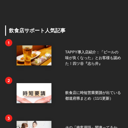
飲食店サポート人気記事
1
TAPPY導入店紹介：「ビールの
味が良くなった」とお客様も認め
た！四ツ谷『志ら井』
2
飲食店に時短営業要請が出ている
都道府県まとめ（11/1更新）
3
その「接客用語」間違ってるか