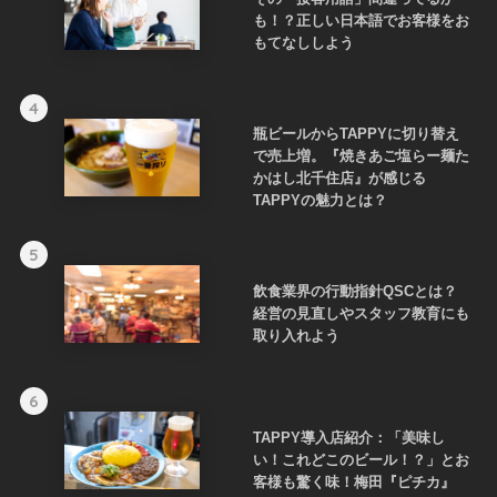
も！？正しい日本語でお客様をお
もてなししよう
4
瓶ビールからTAPPYに切り替え
で売上増。『焼きあご塩らー麺た
かはし北千住店』が感じる
TAPPYの魅力とは？
5
飲食業界の行動指針QSCとは？
経営の見直しやスタッフ教育にも
取り入れよう
6
TAPPY導入店紹介：「美味し
い！これどこのビール！？」とお
客様も驚く味！梅田『ピチカ』