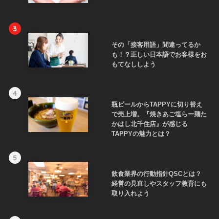
3
その「接客用語」間違ってるか
も！？正しい日本語でお客様をお
もてなししよう
4
瓶ビールからTAPPYに切り替え
で売上増。『焼きあご塩らー麺た
かはし北千住店』が感じる
TAPPYの魅力とは？
5
飲食業界の行動指針QSCとは？
経営の見直しやスタッフ教育にも
取り入れよう