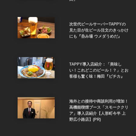
次世代ビールサーバーTAPPYの
見た目が生ビール注文のきっかけ
にも『呑み場 ウメダうめだ』
TAPPY導入店紹介：「美味し
い！これどこのビール！？」とお
客様も驚く味！梅田『ピチカ』
海外との接待や商談利用が増加！
高機能喫煙ブース「スモーククリ
ア」導入店紹介【人形町今半 上
野広小路店】(PR)