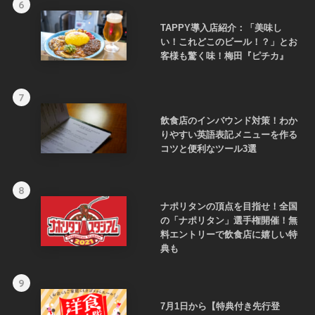
6
TAPPY導入店紹介：「美味し
い！これどこのビール！？」とお
客様も驚く味！梅田『ピチカ』
7
飲食店のインバウンド対策！わか
りやすい英語表記メニューを作る
コツと便利なツール3選
8
ナポリタンの頂点を目指せ！全国
の「ナポリタン」選手権開催！無
料エントリーで飲食店に嬉しい特
典も
9
7月1日から【特典付き先行登