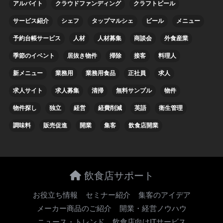
アルバイト
クラウドファンディング
クラフトビール
サービス紹介
シェフ
タップマルシェ
ビール
メニュー
予約台帳サービス
人材
人材募集
商談会
外食産業
季節のイベント
居抜き物件
掃除
接客
料理人
新メニュー
業務用
業務用食品
正社員
求人
求人サイト
求人募集
清掃
無料サンプル
物件
物件探し
独立
経営
経費削減
英語
衛生管理
調味料
販売促進
開業
集客
飲食店開業
飲食店サポート
お役立ち情報
セミナー紹介
集客のアイデア
メーカー商品のご紹介
開業・経営ノウハウ
ニュース・トレンド
飲食店向けITサービス