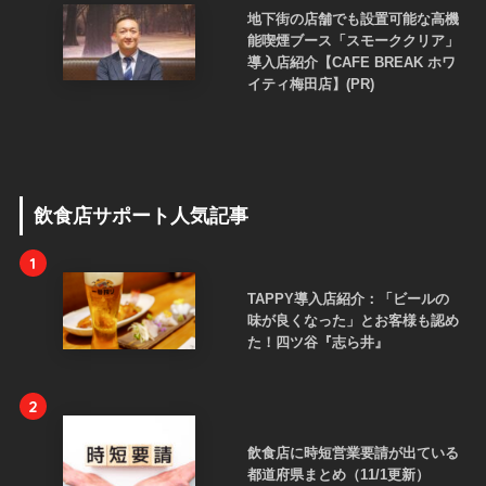
地下街の店舗でも設置可能な高機
能喫煙ブース「スモーククリア」
導入店紹介【CAFE BREAK ホワ
イティ梅田店】(PR)
飲食店サポート人気記事
1
TAPPY導入店紹介：「ビールの
味が良くなった」とお客様も認め
た！四ツ谷『志ら井』
2
飲食店に時短営業要請が出ている
都道府県まとめ（11/1更新）