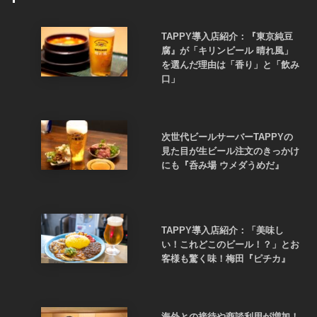
TAPPY導入店紹介：『東京純豆
腐』が「キリンビール 晴れ風」
を選んだ理由は「香り」と「飲み
口」
次世代ビールサーバーTAPPYの
見た目が生ビール注文のきっかけ
にも『呑み場 ウメダうめだ』
TAPPY導入店紹介：「美味し
い！これどこのビール！？」とお
客様も驚く味！梅田『ピチカ』
海外との接待や商談利用が増加！