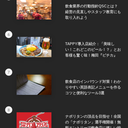
飲食業界の行動指針QSCとは？
経営の見直しやスタッフ教育にも
取り入れよう
6
TAPPY導入店紹介：「美味し
い！これどこのビール！？」とお
客様も驚く味！梅田『ピチカ』
7
飲食店のインバウンド対策！わか
りやすい英語表記メニューを作る
コツと便利なツール3選
8
ナポリタンの頂点を目指せ！全国
の「ナポリタン」選手権開催！無
料エントリーで飲食店に嬉しい特