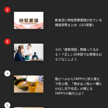
2
飲食店に時短営業要請が出ている
都道府県まとめ（11/1更新）
3
その「接客用語」間違ってるか
も！？正しい日本語でお客様をお
もてなししよう
4
瓶ビールからTAPPYに切り替え
で売上増。『焼きあご塩らー麺た
かはし北千住店』が感じる
TAPPYの魅力とは？
5