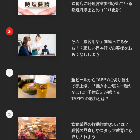
飲食店に時短営業要請が出ている
都道府県まとめ（11/1更新）
3
その「接客用語」間違ってるか
も！？正しい日本語でお客様をお
もてなししよう
4
瓶ビールからTAPPYに切り替え
で売上増。『焼きあご塩らー麺た
かはし北千住店』が感じる
TAPPYの魅力とは？
5
飲食業界の行動指針QSCとは？
経営の見直しやスタッフ教育にも
取り入れよう