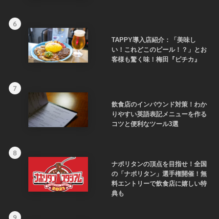
6
TAPPY導入店紹介：「美味し
い！これどこのビール！？」とお
客様も驚く味！梅田『ピチカ』
7
飲食店のインバウンド対策！わか
りやすい英語表記メニューを作る
コツと便利なツール3選
8
ナポリタンの頂点を目指せ！全国
の「ナポリタン」選手権開催！無
料エントリーで飲食店に嬉しい特
典も
9