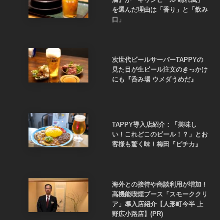
を選んだ理由は「香り」と「飲み
口」
次世代ビールサーバーTAPPYの
見た目が生ビール注文のきっかけ
にも『呑み場 ウメダうめだ』
TAPPY導入店紹介：「美味し
い！これどこのビール！？」とお
客様も驚く味！梅田『ピチカ』
海外との接待や商談利用が増加！
高機能喫煙ブース「スモーククリ
ア」導入店紹介【人形町今半 上
野広小路店】(PR)