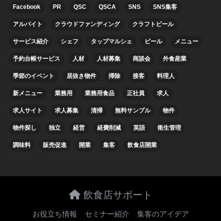
Facebook
PR
QSC
QSCA
SNS
SNS集客
アルバイト
クラウドファンディング
クラフトビール
サービス紹介
シェフ
タップマルシェ
ビール
メニュー
予約台帳サービス
人材
人材募集
商談会
外食産業
季節のイベント
居抜き物件
掃除
接客
料理人
新メニュー
業務用
業務用食品
正社員
求人
求人サイト
求人募集
清掃
無料サンプル
物件
物件探し
独立
経営
経費削減
英語
衛生管理
調味料
販売促進
開業
集客
飲食店開業
飲食店サポート
お役立ち情報
セミナー紹介
集客のアイデア