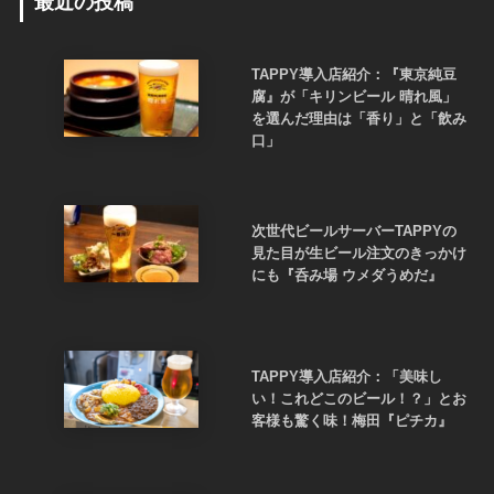
最近の投稿
TAPPY導入店紹介：『東京純豆
腐』が「キリンビール 晴れ風」
を選んだ理由は「香り」と「飲み
口」
次世代ビールサーバーTAPPYの
見た目が生ビール注文のきっかけ
にも『呑み場 ウメダうめだ』
TAPPY導入店紹介：「美味し
い！これどこのビール！？」とお
客様も驚く味！梅田『ピチカ』