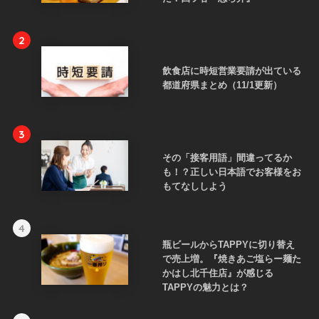
2
飲食店に時短営業要請が出ている
都道府県まとめ（11/1更新）
3
その「接客用語」間違ってるか
も！？正しい日本語でお客様をお
もてなししよう
4
瓶ビールからTAPPYに切り替え
で売上増。『焼きあご塩らー麺た
かはし北千住店』が感じる
TAPPYの魅力とは？