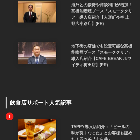
海外との接待や商談利用が増加！
高機能喫煙ブース「スモーククリ
ア」導入店紹介【人形町今半 上
野広小路店】(PR)
地下街の店舗でも設置可能な高機
能喫煙ブース「スモーククリア」
導入店紹介【CAFE BREAK ホワ
イティ梅田店】(PR)
飲食店サポート人気記事
1
TAPPY導入店紹介：「ビールの
味が良くなった」とお客様も認め
た！四ツ谷『志ら井』