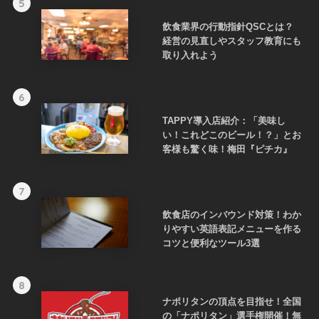
5
飲食業界の行動指針QSCとは？
経営の見直しやスタッフ教育にも
取り入れよう
6
TAPPY導入店紹介：「美味し
い！これどこのビール！？」とお
客様も驚く味！梅田『ピチカ』
7
飲食店のインバウンド対策！わか
りやすい英語表記メニューを作る
コツと便利なツール3選
8
ナポリタンの頂点を目指せ！全国
の「ナポリタン」選手権開催！無