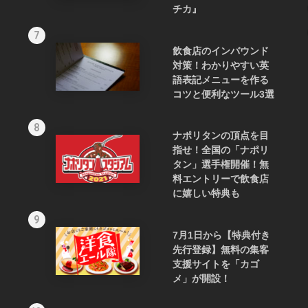
チカ』
7
飲食店のインバウンド
対策！わかりやすい英
語表記メニューを作る
コツと便利なツール3選
8
ナポリタンの頂点を目
指せ！全国の「ナポリ
タン」選手権開催！無
料エントリーで飲食店
に嬉しい特典も
9
7月1日から【特典付き
先行登録】無料の集客
支援サイトを「カゴ
メ」が開設！