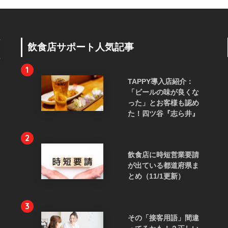
飲食店サポート人気記事
1
TAPPY導入店紹介：
「ビールの味が良くな
った」とお客様も認め
た！四ツ谷『志ら井』
2
飲食店に時短営業要請
が出ている都道府県ま
とめ（11/1更新）
3
その「接客用語」間違