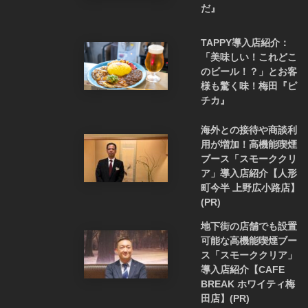
だ』
TAPPY導入店紹介：
「美味しい！これどこ
のビール！？」とお客
様も驚く味！梅田『ピ
チカ』
海外との接待や商談利
用が増加！高機能喫煙
ブース「スモーククリ
ア」導入店紹介【人形
町今半 上野広小路店】
(PR)
地下街の店舗でも設置
可能な高機能喫煙ブー
ス「スモーククリア」
導入店紹介【CAFE
BREAK ホワイティ梅
田店】(PR)