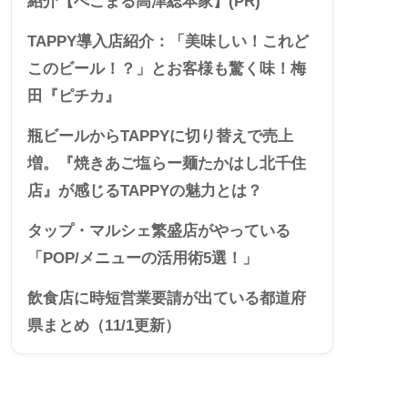
紹介【べこまる高津総本家】(PR)
TAPPY導入店紹介：「美味しい！これど
このビール！？」とお客様も驚く味！梅
田『ピチカ』
瓶ビールからTAPPYに切り替えで売上
増。『焼きあご塩らー麺たかはし北千住
店』が感じるTAPPYの魅力とは？
タップ・マルシェ繁盛店がやっている
「POP/メニューの活用術5選！」
飲食店に時短営業要請が出ている都道府
県まとめ（11/1更新）