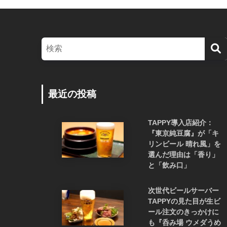
最近の投稿
TAPPY導入店紹介：
『東京純豆腐』が「キ
リンビール 晴れ風」を
選んだ理由は「香り」
と「飲み口」
次世代ビールサーバー
TAPPYの見た目が生ビ
ール注文のきっかけに
も『呑み場 ウメダうめ