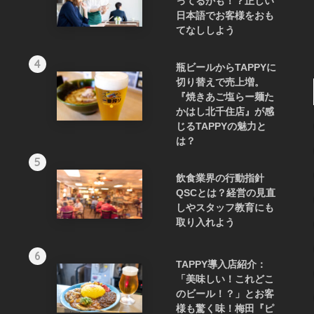
ってるかも！？正しい
日本語でお客様をおも
てなししよう
4
瓶ビールからTAPPYに
切り替えで売上増。
『焼きあご塩らー麺た
かはし北千住店』が感
じるTAPPYの魅力と
は？
5
飲食業界の行動指針
QSCとは？経営の見直
しやスタッフ教育にも
取り入れよう
6
TAPPY導入店紹介：
「美味しい！これどこ
のビール！？」とお客
様も驚く味！梅田『ピ