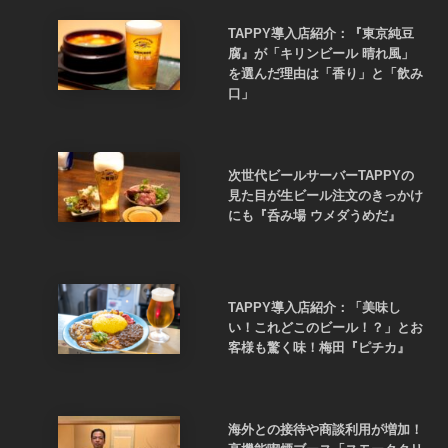
TAPPY導入店紹介：『東京純豆
腐』が「キリンビール 晴れ風」
を選んだ理由は「香り」と「飲み
口」
次世代ビールサーバーTAPPYの
見た目が生ビール注文のきっかけ
にも『呑み場 ウメダうめだ』
TAPPY導入店紹介：「美味し
い！これどこのビール！？」とお
客様も驚く味！梅田『ピチカ』
海外との接待や商談利用が増加！