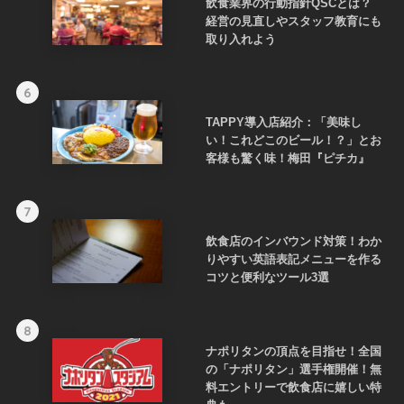
飲食業界の行動指針QSCとは？
経営の見直しやスタッフ教育にも
取り入れよう
6
TAPPY導入店紹介：「美味し
い！これどこのビール！？」とお
客様も驚く味！梅田『ピチカ』
7
飲食店のインバウンド対策！わか
りやすい英語表記メニューを作る
コツと便利なツール3選
8
ナポリタンの頂点を目指せ！全国
の「ナポリタン」選手権開催！無
料エントリーで飲食店に嬉しい特