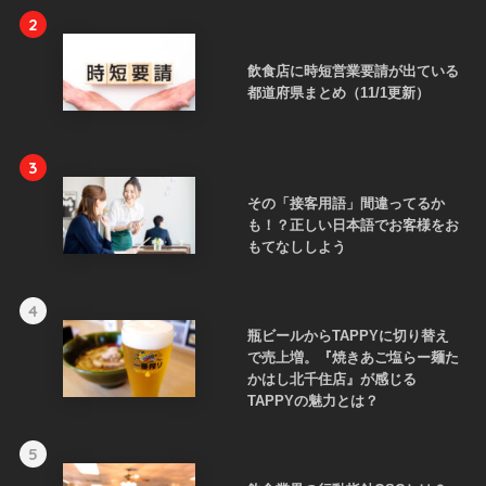
2
飲食店に時短営業要請が出ている
都道府県まとめ（11/1更新）
3
その「接客用語」間違ってるか
も！？正しい日本語でお客様をお
もてなししよう
4
瓶ビールからTAPPYに切り替え
で売上増。『焼きあご塩らー麺た
かはし北千住店』が感じる
TAPPYの魅力とは？
5