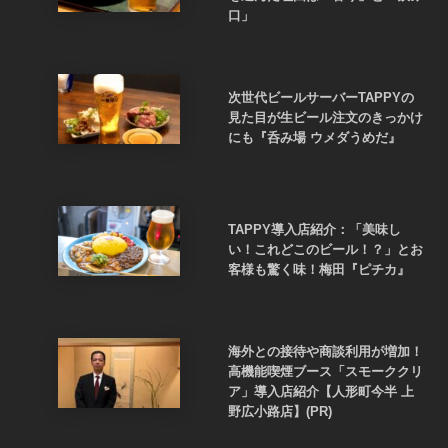
口」
次世代ビールサーバーTAPPYの
見た目が生ビール注文のきっかけ
にも『呑み場 ウメダうめだ』
TAPPY導入店紹介：「美味し
い！これどこのビール！？」とお
客様も驚く味！梅田『ピチカ』
海外との接待や商談利用が増加！
高機能喫煙ブース「スモーククリ
ア」導入店紹介【人形町今半 上
野広小路店】(PR)