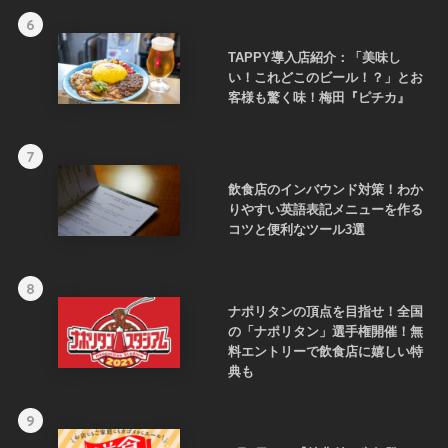
6
TAPPY導入店紹介：「美味し
い！これどこのビール！？」とお
客様も驚く味！梅田『ピチカ』
7
飲食店のインバウンド対策！わか
りやすい英語表記メニューを作る
コツと便利なツール3選
8
ナポリタンの頂点を目指せ！全国
の「ナポリタン」選手権開催！無
料エントリーで飲食店に嬉しい特
典も
9