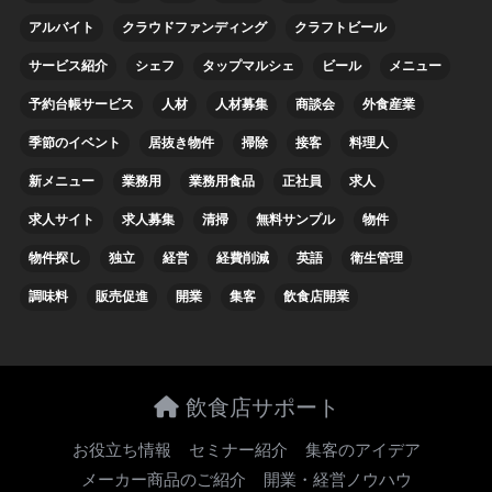
アルバイト
クラウドファンディング
クラフトビール
サービス紹介
シェフ
タップマルシェ
ビール
メニュー
予約台帳サービス
人材
人材募集
商談会
外食産業
季節のイベント
居抜き物件
掃除
接客
料理人
新メニュー
業務用
業務用食品
正社員
求人
求人サイト
求人募集
清掃
無料サンプル
物件
物件探し
独立
経営
経費削減
英語
衛生管理
調味料
販売促進
開業
集客
飲食店開業
飲食店サポート
お役立ち情報
セミナー紹介
集客のアイデア
メーカー商品のご紹介
開業・経営ノウハウ