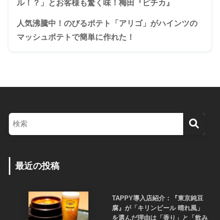
ル！？」とお客様も驚く味！梅田『ピチカ』
人気沸騰中！のびるポテト「アリゴ」がハインツの
マッシュポテトで簡単に作れた！
最近の投稿
TAPPY導入店紹介：『東京純豆
腐』が「キリンビール 晴れ風」
を選んだ理由は「香り」と「飲み