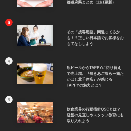
都道府県まとめ（11/1更新）
3
その「接客用語」間違ってるか
も！？正しい日本語でお客様をお
もてなししよう
4
瓶ビールからTAPPYに切り替え
で売上増。『焼きあご塩らー麺た
かはし北千住店』が感じる
TAPPYの魅力とは？
5
飲食業界の行動指針QSCとは？
経営の見直しやスタッフ教育にも
取り入れよう