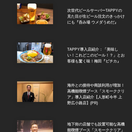
次世代ビールサーバーTAPPYの
見た目が生ビール注文のきっかけ
にも『呑み場 ウメダうめだ』
TAPPY導入店紹介：「美味し
い！これどこのビール！？」とお
客様も驚く味！梅田『ピチカ』
海外との接待や商談利用が増加！
高機能喫煙ブース「スモーククリ
ア」導入店紹介【人形町今半 上
野広小路店】(PR)
地下街の店舗でも設置可能な高機
能喫煙ブース「スモーククリア」