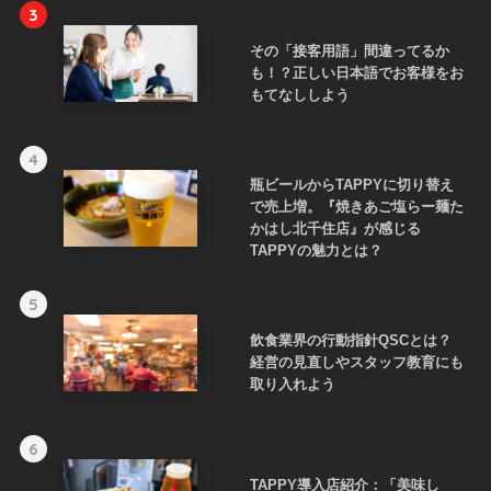
3
その「接客用語」間違ってるか
も！？正しい日本語でお客様をお
もてなししよう
4
瓶ビールからTAPPYに切り替え
で売上増。『焼きあご塩らー麺た
かはし北千住店』が感じる
TAPPYの魅力とは？
5
飲食業界の行動指針QSCとは？
経営の見直しやスタッフ教育にも
取り入れよう
6
TAPPY導入店紹介：「美味し