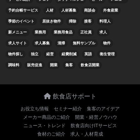
予約台帳サービス
人材
人材募集
商談会
外食産業
季節のイベント
居抜き物件
掃除
接客
料理人
新メニュー
業務用
業務用食品
正社員
求人
求人サイト
求人募集
清掃
無料サンプル
物件
物件探し
独立
経営
経費削減
英語
衛生管理
調味料
販売促進
開業
集客
飲食店開業
飲食店サポート
お役立ち情報
セミナー紹介
集客のアイデア
メーカー商品のご紹介
開業・経営ノウハウ
ニュース・トレンド
飲食店向けITサービス
食材のご紹介
求人・人材育成