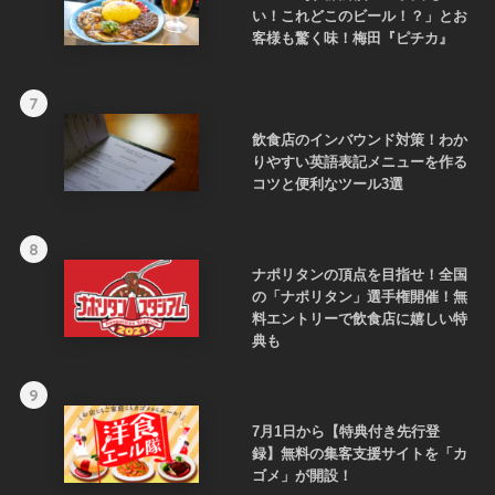
い！これどこのビール！？」とお
客様も驚く味！梅田『ピチカ』
7
飲食店のインバウンド対策！わか
りやすい英語表記メニューを作る
コツと便利なツール3選
8
ナポリタンの頂点を目指せ！全国
の「ナポリタン」選手権開催！無
料エントリーで飲食店に嬉しい特
典も
9
7月1日から【特典付き先行登
録】無料の集客支援サイトを「カ
ゴメ」が開設！