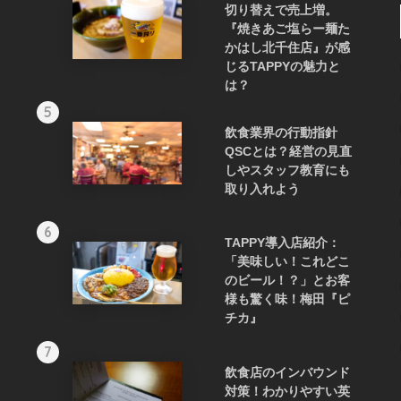
切り替えで売上増。
『焼きあご塩らー麺た
かはし北千住店』が感
じるTAPPYの魅力と
は？
5
飲食業界の行動指針
QSCとは？経営の見直
しやスタッフ教育にも
取り入れよう
6
TAPPY導入店紹介：
「美味しい！これどこ
のビール！？」とお客
様も驚く味！梅田『ピ
チカ』
7
飲食店のインバウンド
対策！わかりやすい英