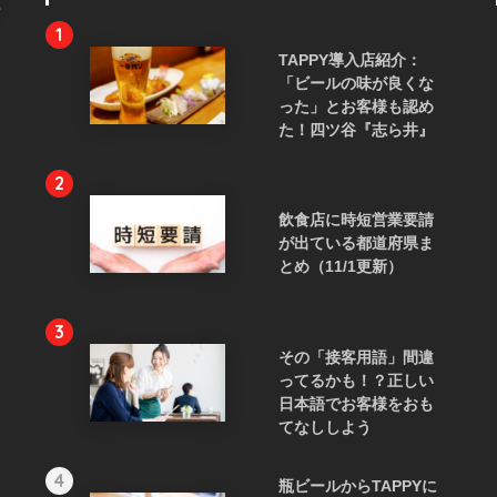
1
TAPPY導入店紹介：
「ビールの味が良くな
った」とお客様も認め
た！四ツ谷『志ら井』
2
飲食店に時短営業要請
が出ている都道府県ま
とめ（11/1更新）
3
その「接客用語」間違
ってるかも！？正しい
日本語でお客様をおも
てなししよう
4
瓶ビールからTAPPYに