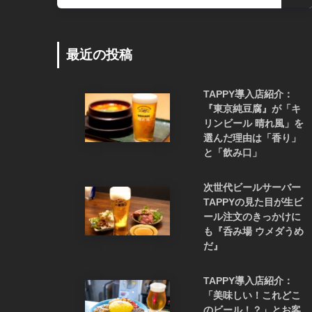
最近の投稿
TAPPY導入店紹介：
『東京純豆腐』が「キ
リンビール 晴れ風」を
選んだ理由は「香り」
と「飲み口」
次世代ビールサーバー
TAPPYの見た目が生ビ
ール注文のきっかけに
も『呑み場 ウメダうめ
だ』
TAPPY導入店紹介：
「美味しい！これどこ
のビール！？」とお客