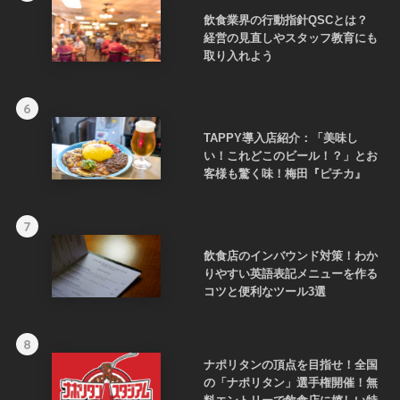
飲食業界の行動指針QSCとは？
経営の見直しやスタッフ教育にも
取り入れよう
6
TAPPY導入店紹介：「美味し
い！これどこのビール！？」とお
客様も驚く味！梅田『ピチカ』
7
飲食店のインバウンド対策！わか
りやすい英語表記メニューを作る
コツと便利なツール3選
8
ナポリタンの頂点を目指せ！全国
の「ナポリタン」選手権開催！無