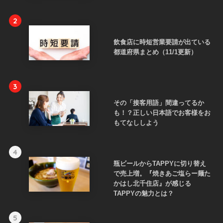
2
飲食店に時短営業要請が出ている
都道府県まとめ（11/1更新）
3
その「接客用語」間違ってるか
も！？正しい日本語でお客様をお
もてなししよう
4
瓶ビールからTAPPYに切り替え
で売上増。『焼きあご塩らー麺た
かはし北千住店』が感じる
TAPPYの魅力とは？
5