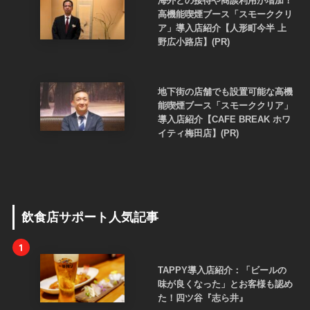
海外との接待や商談利用が増加！
高機能喫煙ブース「スモーククリ
ア」導入店紹介【人形町今半 上
野広小路店】(PR)
地下街の店舗でも設置可能な高機
能喫煙ブース「スモーククリア」
導入店紹介【CAFE BREAK ホワ
イティ梅田店】(PR)
飲食店サポート人気記事
1
TAPPY導入店紹介：「ビールの
味が良くなった」とお客様も認め
た！四ツ谷『志ら井』