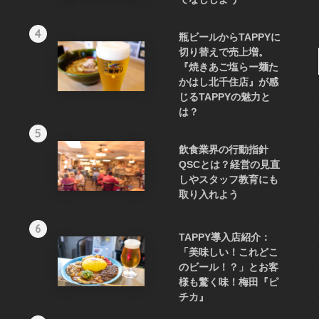
4
瓶ビールからTAPPYに
切り替えで売上増。
『焼きあご塩らー麺た
かはし北千住店』が感
じるTAPPYの魅力と
は？
5
飲食業界の行動指針
QSCとは？経営の見直
しやスタッフ教育にも
取り入れよう
6
TAPPY導入店紹介：
「美味しい！これどこ
のビール！？」とお客
様も驚く味！梅田『ピ
チカ』