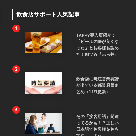
飲食店サポート人気記事
1
TAPPY導入店紹介：
「ビールの味が良くな
った」とお客様も認め
た！四ツ谷『志ら井』
2
飲食店に時短営業要請
が出ている都道府県ま
とめ（11/1更新）
3
その「接客用語」間違
ってるかも！？正しい
日本語でお客様をおも
てなししよう