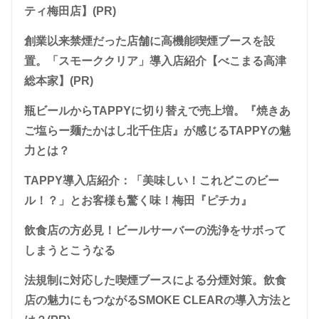
ティ梅田店】(PR)
創業以来禁煙だった店舗に高機能喫煙ブースを設
置。「スモーククリア」導入店紹介【べこまる高津
総本家】(PR)
瓶ビールからTAPPYに切り替えで売上増。『焼きあ
ご塩らー麺たかはし北千住店』が感じるTAPPYの魅
力とは？
TAPPY導入店紹介：「美味しい！これどこのビー
ル！？」とお客様も驚く味！梅田『ピチカ』
飲食店の方必見！ビールサーバーの洗浄をサボって
しまうとこうなる
法規制に対応した喫煙ブースによる分煙対策。飲食
店の魅力にもつながるSMOKE CLEARの導入方法と