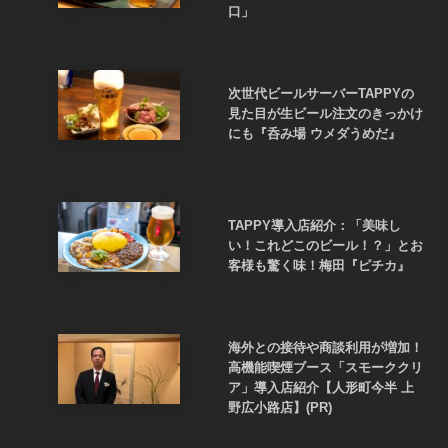
口」
次世代ビールサーバーTAPPYの
見た目が生ビール注文のきっかけ
にも『呑み場 ウメダうめだ』
TAPPY導入店紹介：「美味し
い！これどこのビール！？」とお
客様も驚く味！梅田『ピチカ』
海外との接待や商談利用が増加！
高機能喫煙ブース「スモーククリ
ア」導入店紹介【人形町今半 上
野広小路店】(PR)