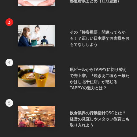
都道府県まとめ（11/1更新）
3
その「接客用語」間違ってるか
も！？正しい日本語でお客様をお
もてなししよう
4
瓶ビールからTAPPYに切り替え
で売上増。『焼きあご塩らー麺た
かはし北千住店』が感じる
TAPPYの魅力とは？
5
飲食業界の行動指針QSCとは？
経営の見直しやスタッフ教育にも
取り入れよう