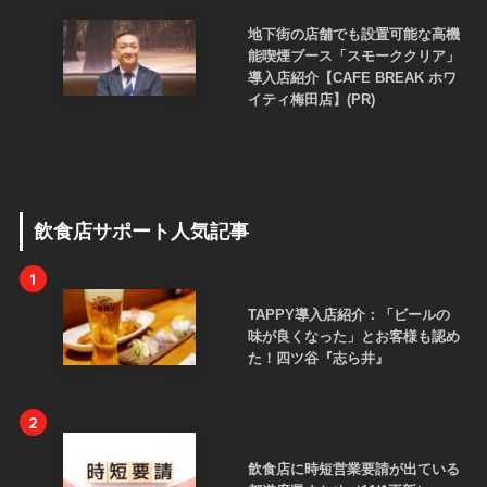
地下街の店舗でも設置可能な高機
能喫煙ブース「スモーククリア」
導入店紹介【CAFE BREAK ホワ
イティ梅田店】(PR)
飲食店サポート人気記事
1
TAPPY導入店紹介：「ビールの
味が良くなった」とお客様も認め
た！四ツ谷『志ら井』
2
飲食店に時短営業要請が出ている