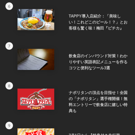
6
TAPPY導入店紹介：「美味し
い！これどこのビール！？」とお
客様も驚く味！梅田『ピチカ』
7
飲食店のインバウンド対策！わか
りやすい英語表記メニューを作る
コツと便利なツール3選
8
ナポリタンの頂点を目指せ！全国
の「ナポリタン」選手権開催！無
料エントリーで飲食店に嬉しい特
典も
9