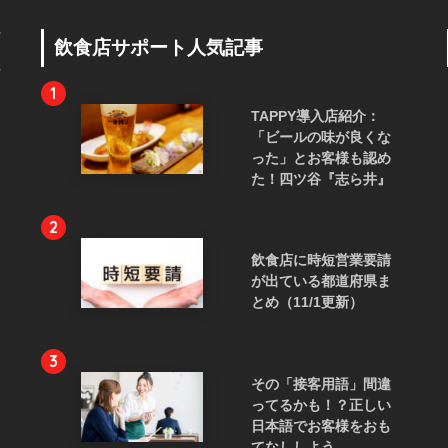
飲食店サポート人気記事
1
TAPPY導入店紹介：
「ビールの味が良くな
った」とお客様も認め
た！四ツ谷『志ら井』
2
飲食店に時短営業要請
が出ている都道府県ま
とめ（11/1更新）
3
その「接客用語」間違
ってるかも！？正しい
日本語でお客様をおも
てなししよう