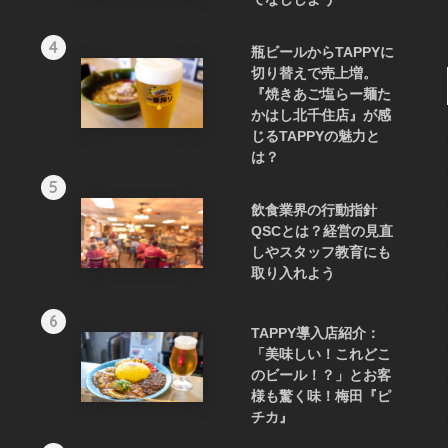
4
瓶ビールからTAPPYに
切り替えで売上増。
『焼きあご塩らー麺た
かはし北千住店』が感
じるTAPPYの魅力と
は？
5
飲食業界の行動指針
QSCとは？経営の見直
しやスタッフ教育にも
取り入れよう
6
TAPPY導入店紹介：
「美味しい！これどこ
のビール！？」とお客
様も驚く味！梅田『ピ
チカ』